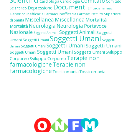
Scientifici
Comitato
Cardiologia
Cardiologia
Comitato
Documenti
Depressione
Scientifico
Efficacia farmaci
Inefficacia Farmaci
Generico
Inefficacia Farmaci
Istituto Superiore
Miscellanea
Miscellanea
Mortalità
di Sanità
Neurologia
Neurologia
Portavoce
Mortalità
Nazionale
Soggetti Animali
Soggetti
Soggetti Animali
Soggetti Umani
Umani
Soggetti Umani
Soggetti
Soggetti Umani
Soggetti Umani
Soggetti Umani
Umani
Soggetti Umani
Soggetti Umani
Sviluppo
Soggetti Umani
Terapie non
Corporeo
Sviluppo Corporeo
farmacologiche
Terapie non
farmacologiche
Tossicomania
Tossicomania