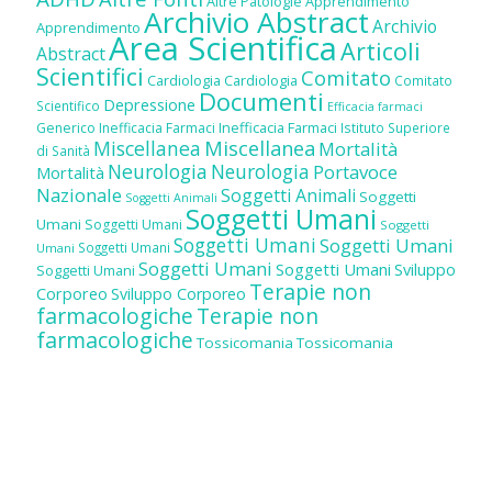
Altre Patologie
Apprendimento
Archivio Abstract
Archivio
Apprendimento
Area Scientifica
Articoli
Abstract
Scientifici
Comitato
Cardiologia
Cardiologia
Comitato
Documenti
Depressione
Scientifico
Efficacia farmaci
Inefficacia Farmaci
Generico
Inefficacia Farmaci
Istituto Superiore
Miscellanea
Miscellanea
Mortalità
di Sanità
Neurologia
Neurologia
Portavoce
Mortalità
Nazionale
Soggetti Animali
Soggetti
Soggetti Animali
Soggetti Umani
Umani
Soggetti Umani
Soggetti
Soggetti Umani
Soggetti Umani
Soggetti Umani
Umani
Soggetti Umani
Soggetti Umani
Sviluppo
Soggetti Umani
Terapie non
Corporeo
Sviluppo Corporeo
farmacologiche
Terapie non
farmacologiche
Tossicomania
Tossicomania