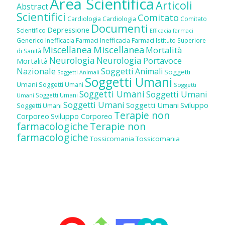
Area Scientifica
Articoli
Abstract
Scientifici
Comitato
Cardiologia
Cardiologia
Comitato
Documenti
Depressione
Scientifico
Efficacia farmaci
Inefficacia Farmaci
Generico
Inefficacia Farmaci
Istituto Superiore
Miscellanea
Miscellanea
Mortalità
di Sanità
Neurologia
Neurologia
Portavoce
Mortalità
Nazionale
Soggetti Animali
Soggetti
Soggetti Animali
Soggetti Umani
Umani
Soggetti Umani
Soggetti
Soggetti Umani
Soggetti Umani
Soggetti Umani
Umani
Soggetti Umani
Soggetti Umani
Sviluppo
Soggetti Umani
Terapie non
Corporeo
Sviluppo Corporeo
farmacologiche
Terapie non
farmacologiche
Tossicomania
Tossicomania