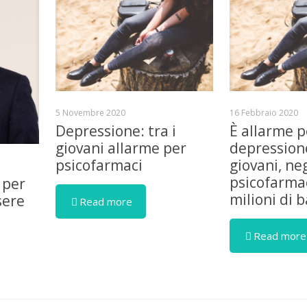
5 Novembre 2020
16 Febbraio 2020
Depressione: tra i
È allarme p
giovani allarme per
depressione
psicofarmaci
giovani, ne
psicofarmac
 per
milioni di 
sere
Read more
Read more