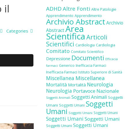
 il
ADHD
Altre Fonti
Altre Patologie
Apprendimento
Apprendimento
Archivio Abstract
Archivio
Area
Abstract
Categories
Scientifica
Articoli
Scientifici
Cardiologia
Cardiologia
Comitato
Comitato Scientifico
Documenti
Depressione
Efficacia
Generico
Inefficacia Farmaci
farmaci
Inefficacia Farmaci
Istituto Superiore di Sanità
Miscellanea
Miscellanea
Neurologia
Mortalità
Mortalità
Neurologia
Portavoce Nazionale
Soggetti Animali
Soggetti
Soggetti Animali
Soggetti
Umani
Soggetti Umani
Umani
Soggetti Umani
Soggetti Umani
Soggetti Umani
Soggetti Umani
Soggetti Umani
Soggetti Umani