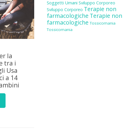
Soggetti Umani
Sviluppo Corporeo
Terapie non
Sviluppo Corporeo
farmacologiche
Terapie non
farmacologiche
Tossicomania
Tossicomania
er la
 tra i
gli Usa
i a 14
bambini