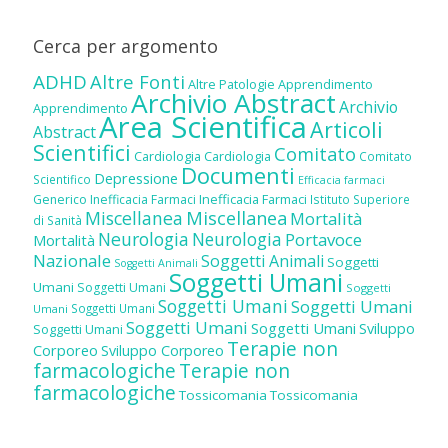
Cerca per argomento
ADHD
Altre Fonti
Altre Patologie
Apprendimento
Archivio Abstract
Archivio
Apprendimento
Area Scientifica
Articoli
Abstract
Scientifici
Comitato
Cardiologia
Cardiologia
Comitato
Documenti
Depressione
Scientifico
Efficacia farmaci
Inefficacia Farmaci
Generico
Inefficacia Farmaci
Istituto Superiore
Miscellanea
Miscellanea
Mortalità
di Sanità
Neurologia
Neurologia
Portavoce
Mortalità
Nazionale
Soggetti Animali
Soggetti
Soggetti Animali
Soggetti Umani
Umani
Soggetti Umani
Soggetti
Soggetti Umani
Soggetti Umani
Soggetti Umani
Umani
Soggetti Umani
Soggetti Umani
Sviluppo
Soggetti Umani
Terapie non
Corporeo
Sviluppo Corporeo
farmacologiche
Terapie non
farmacologiche
Tossicomania
Tossicomania