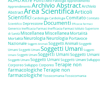
ADHD
Altre Fonti
Altre Patologie
Apprendimento
Archivio Abstract
Archivio
Apprendimento
Area Scientifica
Articoli
Abstract
Scientifici
Comitato
Cardiologia
Cardiologia
Comitato
Documenti
Depressione
Scientifico
Efficacia farmaci
Inefficacia Farmaci
Generico
Inefficacia Farmaci
Istituto Superiore
Miscellanea
Miscellanea
Mortalità
di Sanità
Neurologia
Neurologia
Portavoce
Mortalità
Nazionale
Soggetti Animali
Soggetti
Soggetti Animali
Soggetti Umani
Umani
Soggetti Umani
Soggetti
Soggetti Umani
Soggetti Umani
Soggetti Umani
Umani
Soggetti Umani
Soggetti Umani
Sviluppo
Soggetti Umani
Terapie non
Corporeo
Sviluppo Corporeo
farmacologiche
Terapie non
farmacologiche
Tossicomania
Tossicomania