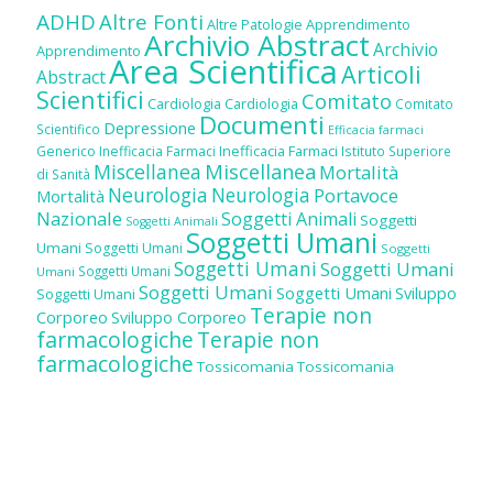
ADHD
Altre Fonti
Altre Patologie
Apprendimento
Archivio Abstract
Archivio
Apprendimento
Area Scientifica
Articoli
Abstract
Scientifici
Comitato
Cardiologia
Cardiologia
Comitato
Documenti
Depressione
Scientifico
Efficacia farmaci
Inefficacia Farmaci
Generico
Inefficacia Farmaci
Istituto Superiore
Miscellanea
Miscellanea
Mortalità
di Sanità
Neurologia
Neurologia
Portavoce
Mortalità
Nazionale
Soggetti Animali
Soggetti
Soggetti Animali
Soggetti Umani
Umani
Soggetti Umani
Soggetti
Soggetti Umani
Soggetti Umani
Soggetti Umani
Umani
Soggetti Umani
Soggetti Umani
Sviluppo
Soggetti Umani
Terapie non
Corporeo
Sviluppo Corporeo
farmacologiche
Terapie non
farmacologiche
Tossicomania
Tossicomania