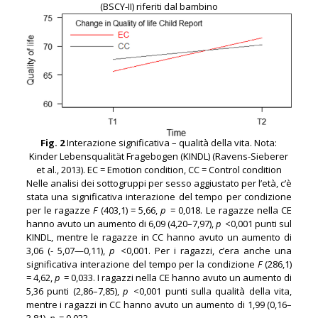
(BSCY-II) riferiti dal bambino
Fig. 2
Interazione significativa – qualità della vita. Nota:
Kinder Lebensqualität Fragebogen (KINDL) (Ravens-Sieberer
et al., 2013). EC = Emotion condition, CC = Control condition
Nelle analisi dei sottogruppi per sesso aggiustato per l’età, c’è
stata una significativa interazione del tempo per condizione
per le ragazze
F
(403,1) = 5,66,
p
= 0,018. Le ragazze nella CE
hanno avuto un aumento di 6,09 (4,20–7,97),
p
<0,001 punti sul
KINDL, mentre le ragazze in CC hanno avuto un aumento di
3,06 (- 5,07—0,11),
p
<0,001. Per i ragazzi, c’era anche una
significativa interazione del tempo per la condizione
F
(286,1)
= 4,62,
p
= 0,033. I ragazzi nella CE hanno avuto un aumento di
5,36 punti (2,86–7,85),
p
<0,001 punti sulla qualità della vita,
mentre i ragazzi in CC hanno avuto un aumento di 1,99 (0,16–
3,81),
p
= 0,033.