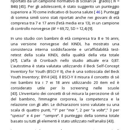
riportato da un campione normativo di scolari (4
grado) (
N
=
846) [45]. Per gli adolescenti, è stato suggerito un punteggio
superiore a 70 come indicativo di buona salute [
46
]. Punteggi
di somma simili sono stati riportati anche nei giovani di età
compresa tra 7 e 17 anni (l’età media era 13), in un campione
di controllo norvegese (
M
= 69,72, SD = 12,4) [9].
In uno studio con bambini di età compresa tra 8 e 16 anni,
una versione norvegese del KINDL ha mostrato una
consistenza interna soddisfacente e un’affidabilità test-
retest della scala KINDL della qualità della vita totale
[47]. L’alfa di Cronbach nello studio attuale era 0,87.
L’autostima è stata valutata utilizzando il Beck Self-Concept
Inventory for Youth (BSCI-Y II), che è una sottoscala del Beck
Youth Inventory; BYI-II [43]. Il BSCI-Y II misura il concetto di sé
nei bambini tra i 7 ei 18 anni utilizzando 20 item ed è
considerato utile per lo screening nelle scuole
[43]. L’inventario dei concetti di sé misura la percezione di sé
del bambino, l’immagine corporea, la competenza e la
relazione con gli altri. Le dichiarazioni sono valutate su una
scala di quattro punti, “1” per “
mai
“, 2 per “a
volte
“,” 3 per
“
spesso
” e 4 per “
sempre
“. Il punteggio della somma totale
basato su tutti gli elementi è stato utilizzato nell’analisi [43].