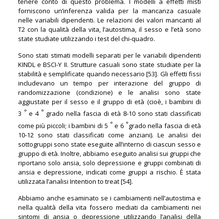
tenere conto di questo problema. I modelli a effetti misti
forniscono un’inferenza valida per la mancanza casuale
nelle variabili dipendenti. Le relazioni dei valori mancanti al
T2 con la qualità della vita, l’autostima, il sesso e l’età sono
state studiate utilizzando i test del chi-quadro.
Sono stati stimati modelli separati per le variabili dipendenti
KINDL e BSCI-Y II. Strutture casuali sono state studiate per la
stabilità e semplificate quando necessario [53]. Gli effetti fissi
includevano un tempo per interazione del gruppo di
randomizzazione (condizione) e le analisi sono state
aggiustate per il sesso e il gruppo di età (cioè, i bambini di
°
°
3
e 4
grado nella fascia di età 8-10 sono stati classificati
°
°
come più piccoli; i bambini di 5
e 6
grado nella fascia di età
10-12 sono stati classificati come anziani). Le analisi dei
sottogruppi sono state eseguite all’interno di ciascun sesso e
gruppo di età. Inoltre, abbiamo eseguito analisi sui gruppi che
riportano solo ansia, solo depressione e gruppi combinati di
ansia e depressione, indicati come gruppi a rischio. È stata
utilizzata l’analisi Intention to treat [54].
Abbiamo anche esaminato se i cambiamenti nell’autostima e
nella qualità della vita fossero mediati da cambiamenti nei
sintomi di ansia o depressione utilizzando l’analisi della