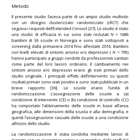
Metodo
Il presente studio faceva parte di un ampio studio multisito
con un disegno clusterizzato randomizzato (cRCT) che
seguiva i requisiti dell’Extended Consort [37]. Lo studio è stato
uno studio di efficacia in cui sono stati reclutati
N
= 1686
bambini di 36 scuole in Norvegia e sono stati sottoposti a
screening dalla primavera 2014 fino all’estate 2016. Bambini
con livelli elevati di sintomi ansiosi e/o depressivi (
N
= 795)
hanno partecipato a gruppi condotti da professionisti sanitari
come parte del loro lavoro ordinario. Il cambiamento nei
sintomi ansiosi e/o depressivi erano gli esiti primari dello
studio originale. I principali effetti dell’intervento su questi
risultati primari sono stati positivi e sono stati pubblicati in un
breve rapporto [36]. Le scuole erano l’unità di
randomizzazione. L’assegnazione delle scuole a (a)
condizione di intervento (CE) o (b) condizione di controllo (CC)
ha comportato l’abbinamento delle scuole in base all’area
geografica, alle dimensioni della scuola e alla demografia, e
quindi l’assegnazione casuale delle scuole a una condizione
all’inizio dello studio .
La randomizzazione è stata condotta mediante lancio di
monete con un ricercatore senior e un membro dello staff del