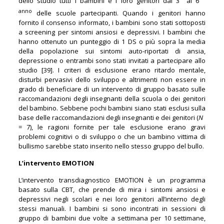
dello studio tutti i bambini e i loro genitori dal 3
al 6
anno
delle scuole partecipanti. Quando i genitori hanno
fornito il consenso informato, i bambini sono stati sottoposti
a screening per sintomi ansiosi e depressivi. I bambini che
hanno ottenuto un punteggio di 1 DS o più sopra la media
della popolazione sui sintomi auto-riportati di ansia,
depressione o entrambi sono stati invitati a partecipare allo
studio [39]. I criteri di esclusione erano ritardo mentale,
disturbi pervasivi dello sviluppo e altrimenti non essere in
grado di beneficiare di un intervento di gruppo basato sulle
raccomandazioni degli insegnanti della scuola o dei genitori
del bambino. Sebbene pochi bambini siano stati esclusi sulla
base delle raccomandazioni degli insegnanti e dei genitori (
N
= 7), le ragioni fornite per tale esclusione erano gravi
problemi cognitivi o di sviluppo o che un bambino vittima di
bullismo sarebbe stato inserito nello stesso gruppo del bullo.
L’intervento EMOTION
L’intervento transdiagnostico EMOTION è un programma
basato sulla CBT, che prende di mira i sintomi ansiosi e
depressivi negli scolari e nei loro genitori all’interno degli
stessi manuali. I bambini si sono incontrati in sessioni di
gruppo di bambini due volte a settimana per 10 settimane,