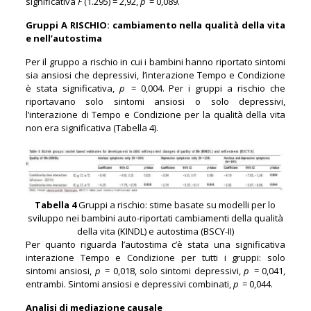
significativa
F
(1.295) = 2,92,
p
= 0,089.
Gruppi A RISCHIO: cambiamento nella qualità della vita
e nell’autostima
Per il gruppo a rischio in cui i bambini hanno riportato sintomi
sia ansiosi che depressivi, l’interazione Tempo e Condizione
è stata significativa,
p
= 0,004. Per i gruppi a rischio che
riportavano solo sintomi ansiosi o solo depressivi,
l’interazione di Tempo e Condizione per la qualità della vita
non era significativa (Tabella 4).
Tabella 4
Gruppi a rischio: stime basate su modelli per lo
sviluppo nei bambini auto-riportati cambiamenti della qualità
della vita (KINDL) e autostima (BSCY-II)
Per quanto riguarda l’autostima c’è stata una significativa
interazione Tempo e Condizione per tutti i gruppi: solo
sintomi ansiosi,
p
= 0,018, solo sintomi depressivi,
p
= 0,041,
entrambi. Sintomi ansiosi e depressivi combinati,
p
= 0,044.
Analisi di mediazione causale