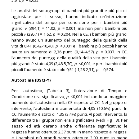
Le analisi dei sottogruppi di bambini più grandi e più piccoli
aggiustate per il sesso, hanno indicato un’interazione
significativa del tempo per condizione per i bambini più
grandi
F
(394,1) = 11.02,
p
= 0.001, ma non per i bambini più
piccoli
F
(295,1) = 1.62,
p
= 0,204. Nella CE, i bambini più grandi
hanno avuto un aumento del punteggio della qualità della
vita di 8,41 (6,42-10,40),
p
<0,001 e i bambini più piccoli hanno
avuto un aumento di 2,36 punti (0,14–4,57),
p
= 0,037. In CC,
l’aumento dei punteggi della qualità della vita per i bambini
più grandi è stato 4,09 (2,48-5,70),
p
<0,001, e per i bambini più
piccoli l’aumento è stato solo 0,51 (-1,28-2,31),
p
= 0,574.
Autostima (BSCI-Y)
Per l’autostima, (Tabella 3), l’interazione di Tempo e
Condizione era significativa,
p
<0,001 indicando un maggiore
aumento dell’autostima nella CE rispetto al CC. Nel gruppo di
intervento, l’autostima è aumentata di 4,05 (10,6%) punti. In
CC, l’aumento è stato di 1,35 (3,4%) punti. Al post intervento, la
differenza tra i gruppi non era significativa (vedi Fig. 3). Per
sesso ed età c’erano anche differenze significative; le
ragazze hanno ottenuto 2,37 punti in meno rispetto ai ragazzi
e i bambini più grandi hanno ottenuto 3,09 punti in meno