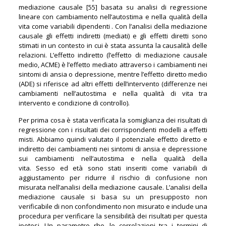
mediazione causale [55] basata su analisi di regressione
lineare con cambiamento nell’autostima e nella qualità della
vita come variabili dipendenti . Con l’analisi della mediazione
causale gli effetti indiretti (mediati) e gli effetti diretti sono
stimati in un contesto in cui è stata assunta la causalità delle
relazioni. L’effetto indiretto (l’effetto di mediazione causale
medio, ACME) è l’effetto mediato attraverso i cambiamenti nei
sintomi di ansia o depressione, mentre l’effetto diretto medio
(ADE) si riferisce ad altri effetti dell’intervento (differenze nei
cambiamenti nell’autostima e nella qualità di vita tra
intervento e condizione di controllo).
Per prima cosa è stata verificata la somiglianza dei risultati di
regressione con i risultati dei corrispondenti modelli a effetti
misti. Abbiamo quindi valutato il potenziale effetto diretto e
indiretto dei cambiamenti nei sintomi di ansia e depressione
sui cambiamenti nell’autostima e nella qualità della
vita. Sesso ed età sono stati inseriti come variabili di
aggiustamento per ridurre il rischio di confusione non
misurata nell’analisi della mediazione causale. L’analisi della
mediazione causale si basa su un presupposto non
verificabile di non confondimento non misurato e include una
procedura per verificare la sensibilità dei risultati per questa
ipotesi. Un parametro rho, le correlazioni tra i termini di