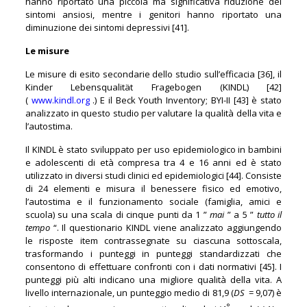
hanno riportato una piccola ma significativa riduzione dei
sintomi ansiosi, mentre i genitori hanno riportato una
diminuzione dei sintomi depressivi [41].
Le misure
Le misure di esito secondarie dello studio sull’efficacia [36], il
Kinder Lebensqualität Fragebogen (KINDL) [42]
(
www.kindl.org
.) E il Beck Youth Inventory; BYI-II [43] è stato
analizzato in questo studio per valutare la qualità della vita e
l’autostima.
Il KINDL è stato sviluppato per uso epidemiologico in bambini
e adolescenti di età compresa tra 4 e 16 anni ed è stato
utilizzato in diversi studi clinici ed epidemiologici [44]. Consiste
di 24 elementi e misura il benessere fisico ed emotivo,
l’autostima e il funzionamento sociale (famiglia, amici e
scuola) su una scala di cinque punti da 1 ”
mai
” a 5 ”
tutto il
tempo
“. Il questionario KINDL viene analizzato aggiungendo
le risposte item contrassegnate su ciascuna sottoscala,
trasformando i punteggi in punteggi standardizzati che
consentono di effettuare confronti con i dati normativi [45]. I
punteggi più alti indicano una migliore qualità della vita. A
livello internazionale, un punteggio medio di 81,9 (
DS
= 9,07) è
°