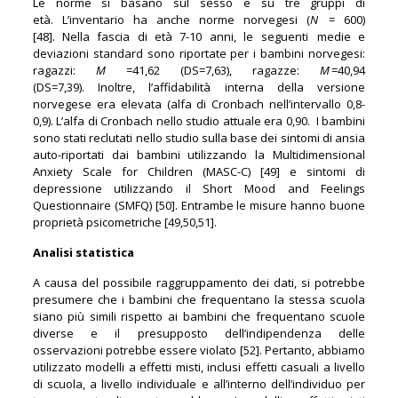
Le norme si basano sul sesso e su tre gruppi di
età. L’inventario ha anche norme norvegesi (
N
= 600)
[48]. Nella fascia di età 7-10 anni, le seguenti medie e
deviazioni standard sono riportate per i bambini norvegesi:
ragazzi:
M
=41,62 (DS=7,63), ragazze:
M
=40,94
(DS=7,39). Inoltre, l’affidabilità interna della versione
norvegese era elevata (alfa di Cronbach nell’intervallo 0,8-
0,9). L’alfa di Cronbach nello studio attuale era 0,90. I bambini
sono stati reclutati nello studio sulla base dei sintomi di ansia
auto-riportati dai bambini utilizzando la Multidimensional
Anxiety Scale for Children (MASC-C) [49] e sintomi di
depressione utilizzando il Short Mood and Feelings
Questionnaire (SMFQ) [50]. Entrambe le misure hanno buone
proprietà psicometriche [49,50,51].
Analisi statistica
A causa del possibile raggruppamento dei dati, si potrebbe
presumere che i bambini che frequentano la stessa scuola
siano più simili rispetto ai bambini che frequentano scuole
diverse e il presupposto dell’indipendenza delle
osservazioni potrebbe essere violato [52]. Pertanto, abbiamo
utilizzato modelli a effetti misti, inclusi effetti casuali a livello
di scuola, a livello individuale e all’interno dell’individuo per