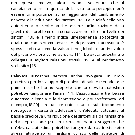
Per questo motivo, alcuni hanno sostenuto che il
cambiamento nella qualità della vita auto-percepita può
essere un’importante stima aggiuntiva del cambiamento
rispetto alla riduzione dei sintomi [12]. La qualità della vita
auto-riferita potrebbe anche essere un’indicazione della
gravità dei problemi di interiorizzazione oltre ai livelli dei
sintomi [13], e almeno indica un’esperienza soggettiva di
qualcuno con sintomi ansiosi e depressivi. L’autostima è
spesso definita come la valutazione globale di un individuo
del proprio valore come persona [14]. L’elevata autostima è
collegata a migliori relazioni sociali [15] e al rendimento
scolastico [16].
L’elevata autostima sembra anche svolgere un ruolo
protettivo per lo sviluppo di problemi di salute mentale, e le
prime ricerche hanno scoperto che un’elevata autostima
potrebbe tamponare l’ansia [17]. L’associazione tra bassa
autostima e l’ansia e la depressione è poi confermata [ad
esempio,18-20]. In un recente studio sul trattamento
norvegese in cerca di adolescenti, un’elevata autostima al
basale prediceva una riduzione dei sintomi sia dell’ansia che
della depressione [21], ei ricercatori hanno suggerito che
un’elevata autostima potrebbe fungere da cuscinetto sotto
stress attraverso un migliore utilizzo delle strategie di