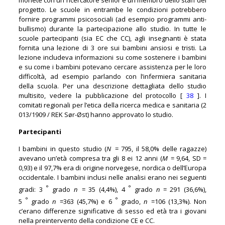
progetto. Le scuole in entrambe le condizioni potrebbero
fornire programmi psicosociali (ad esempio programmi anti-
bullismo) durante la partecipazione allo studio. In tutte le
scuole partecipanti (sia EC che CC), agli insegnanti è stata
fornita una lezione di 3 ore sui bambini ansiosi e tristi. La
lezione includeva informazioni su come sostenere i bambini
e su come i bambini potevano cercare assistenza per le loro
difficoltà, ad esempio parlando con l’infermiera sanitaria
della scuola. Per una descrizione dettagliata dello studio
multisito, vedere la pubblicazione del protocollo [
38
]. I
comitati regionali per l’etica della ricerca medica e sanitaria (2
013/1909 / REK Sør-Øst) hanno approvato lo studio.
Partecipanti
I bambini in questo studio (
N
= 795, il 58,0% delle ragazze)
avevano un’età compresa tra gli 8 ei 12 anni (
M
= 9,64, SD =
0,93) e il 97,7% era di origine norvegese, nordica o dell’Europa
occidentale. I bambini inclusi nelle analisi erano nei seguenti
°
°
gradi: 3
grado
n
= 35 (4,4%), 4
grado
n
= 291 (36,6%),
°
°
5
grado
n
=363 (45,7%) e 6
grado,
n
=106 (13,3%). Non
c’erano differenze significative di sesso ed età tra i giovani
nella preintervento della condizione CE e CC.