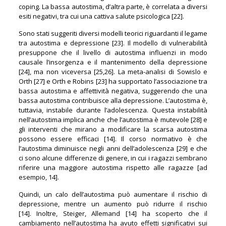
coping. La bassa autostima, d’altra parte, è correlata a diversi
esiti negativi, tra cui una cattiva salute psicologica [22].
Sono stati suggeriti diversi modelli teorici riguardanti il ​​legame
tra autostima e depressione [23]. Il modello di vulnerabilità
presuppone che il livello di autostima influenzi in modo
causale l’insorgenza e il mantenimento della depressione
[24], ma non viceversa [25,26]. La meta-analisi di Sowislo e
Orth [27] e Orth e Robins [23] ha supportato l’associazione tra
bassa autostima e affettività negativa, suggerendo che una
bassa autostima contribuisce alla depressione. L’autostima è,
tuttavia, instabile durante l’adolescenza. Questa instabilità
nell’autostima implica anche che l’autostima è mutevole [28] e
gli interventi che mirano a modificare la scarsa autostima
possono essere efficaci [14]. Il corso normativo è che
l’autostima diminuisce negli anni dell’adolescenza [29] e che
ci sono alcune differenze di genere, in cui i ragazzi sembrano
riferire una maggiore autostima rispetto alle ragazze [ad
esempio, 14].
Quindi, un calo dell’autostima può aumentare il rischio di
depressione, mentre un aumento può ridurre il rischio
[14]. Inoltre, Steiger, Allemand [14] ha scoperto che il
cambiamento nell’autostima ha avuto effetti significativi sui