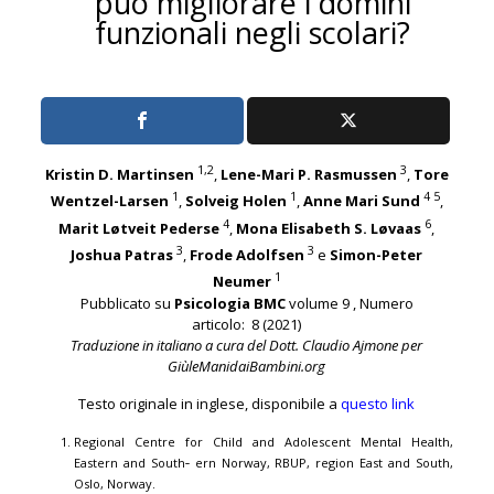
può migliorare i domini
funzionali negli scolari?
1,2
3
Kristin D. Martinsen
,
Lene-Mari P. Rasmussen
,
Tore
1
1
4 5
Wentzel-Larsen
,
Solveig Holen
,
Anne Mari Sund
,
4
6
Marit Løtveit Pederse
,
Mona Elisabeth S. Løvaas
,
3
3
Joshua Patras
,
Frode Adolfsen
e
Simon-Peter
1
Neumer
Pubblicato su
Psicologia BMC
volume 9 , Numero
articolo: 8 (2021)
Traduzione in italiano a cura del Dott. Claudio Ajmone per
GiùleManidaiBambini.org
Testo originale in inglese, disponibile a
questo link
Regional Centre for Child and Adolescent Mental Health,
Eastern and South‑ ern Norway, RBUP, region East and South,
Oslo, Norway.