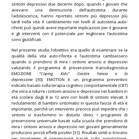
sintomi depressivi due decenni dopo, quando i giovani che
avevano una diminuzione dell’autostima durante
l’adolescenza, hanno riportato sintomi più depressivi più
tardi nella vita. Il cambiamento nei livelli di autostima auto-
riferiti può quindi avere importanti implicazioni per il giovane
e gli interventi con il potenziale per migliorare l’autostima
sono giustificati.
Nel presente studio l’obiettivo era quello di esaminare se la
qualità della vita auto-riferita e l’autostima cambiassero
quando si prendono di mira i sintomi ansiosi e depressivi
valutando il programma di prevenzione transdiagnostica
EMOZIONE
“Coping Kids” Gestire l’ansia e la
depressione
[30]. EMOTION è un programma preventivo
indicato basato sulla terapia cognitivo comportamentale (CBT)
che mira a ridurre i sintomi ansiosi e depressivi nei bambini in
età scolare dagli 8 ai 12 anni con livelli di sintomi elevati. Il
reclutamento di bambini sintomatici in questa fascia di età è
importante, perché un intervento precoce può impedire che i
sintomi si trasformino in disturbi clinici. I programmi di
prevenzione universale basati sulla scuola che prendono di
mira i sintomi ansiosi e depressivi nei giovani generalmente
producono piccoli effetti positivi [31]. Risultati simili si trovano
nei programmi di prevenzione basati sulla popolazione,