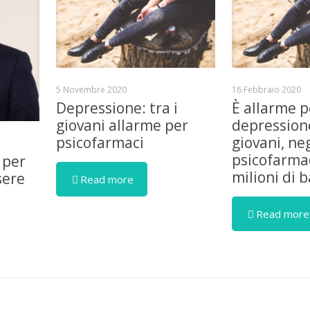
5 Novembre 2020
16 Febbraio 2020
Depressione: tra i
È allarme p
giovani allarme per
depressione
psicofarmaci
giovani, ne
psicofarmac
 per
milioni di 
sere
Read more
Read more