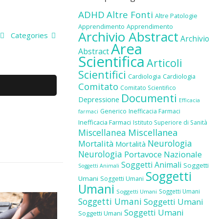
ADHD
Altre Fonti
Altre Patologie
Apprendimento
Apprendimento
Archivio Abstract
Categories
Archivio
Area
Abstract
Scientifica
Articoli
Scientifici
Cardiologia
Cardiologia
Comitato
Comitato Scientifico
Documenti
Depressione
Efficacia
Generico
Inefficacia Farmaci
farmaci
Inefficacia Farmaci
Istituto Superiore di Sanità
Miscellanea
Miscellanea
Neurologia
Mortalità
Mortalità
Neurologia
Portavoce Nazionale
Soggetti Animali
Soggetti
Soggetti Animali
Soggetti
Umani
Soggetti Umani
Umani
Soggetti Umani
Soggetti Umani
Soggetti Umani
Soggetti Umani
Soggetti Umani
Soggetti Umani