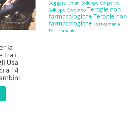
Soggetti Umani
Sviluppo Corporeo
Terapie non
Sviluppo Corporeo
farmacologiche
Terapie non
farmacologiche
Tossicomania
Tossicomania
er la
 tra i
gli Usa
i a 14
bambini