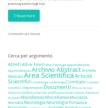
preoccupazioni negli Usa
Read more
Comments are closed.
Cerca per argomento
ADHD
Altre Fonti
Altre Patologie
Apprendimento
Archivio Abstract
Archivio
Apprendimento
Area Scientifica
Articoli
Abstract
Scientifici
Comitato
Cardiologia
Cardiologia
Comitato
Documenti
Depressione
Scientifico
Efficacia farmaci
Inefficacia Farmaci
Generico
Inefficacia Farmaci
Istituto Superiore
Miscellanea
Miscellanea
Mortalità
di Sanità
Neurologia
Neurologia
Portavoce
Mortalità
Nazionale
Soggetti Animali
Soggetti
Soggetti Animali