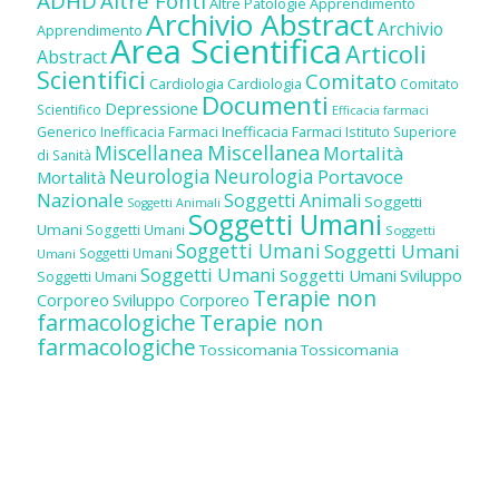
ADHD
Altre Fonti
Altre Patologie
Apprendimento
Archivio Abstract
Archivio
Apprendimento
Area Scientifica
Articoli
Abstract
Scientifici
Comitato
Cardiologia
Cardiologia
Comitato
Documenti
Depressione
Scientifico
Efficacia farmaci
Inefficacia Farmaci
Generico
Inefficacia Farmaci
Istituto Superiore
Miscellanea
Miscellanea
Mortalità
di Sanità
Neurologia
Neurologia
Portavoce
Mortalità
Nazionale
Soggetti Animali
Soggetti
Soggetti Animali
Soggetti Umani
Umani
Soggetti Umani
Soggetti
Soggetti Umani
Soggetti Umani
Soggetti Umani
Umani
Soggetti Umani
Soggetti Umani
Sviluppo
Soggetti Umani
Terapie non
Corporeo
Sviluppo Corporeo
farmacologiche
Terapie non
farmacologiche
Tossicomania
Tossicomania