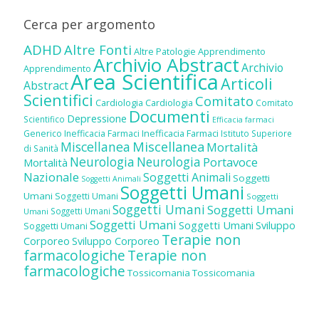
Cerca per argomento
ADHD
Altre Fonti
Altre Patologie
Apprendimento
Archivio Abstract
Archivio
Apprendimento
Area Scientifica
Articoli
Abstract
Scientifici
Comitato
Cardiologia
Cardiologia
Comitato
Documenti
Depressione
Scientifico
Efficacia farmaci
Inefficacia Farmaci
Generico
Inefficacia Farmaci
Istituto Superiore
Miscellanea
Miscellanea
Mortalità
di Sanità
Neurologia
Neurologia
Portavoce
Mortalità
Nazionale
Soggetti Animali
Soggetti
Soggetti Animali
Soggetti Umani
Umani
Soggetti Umani
Soggetti
Soggetti Umani
Soggetti Umani
Soggetti Umani
Umani
Soggetti Umani
Soggetti Umani
Sviluppo
Soggetti Umani
Terapie non
Corporeo
Sviluppo Corporeo
farmacologiche
Terapie non
farmacologiche
Tossicomania
Tossicomania