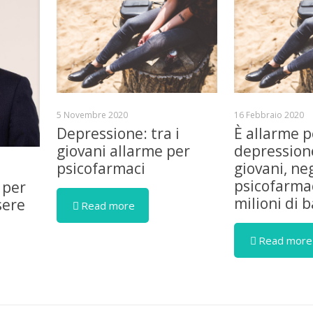
5 Novembre 2020
16 Febbraio 2020
Depressione: tra i
È allarme p
giovani allarme per
depressione
psicofarmaci
giovani, ne
psicofarmac
 per
milioni di 
sere
Read more
Read more