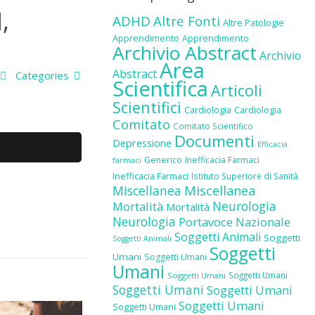
,
ADHD
Altre Fonti
Altre Patologie
Apprendimento
Apprendimento
Archivio Abstract
Archivio
Area
Abstract
Categories
Scientifica
Articoli
Scientifici
Cardiologia
Cardiologia
Comitato
Comitato Scientifico
Documenti
Depressione
Efficacia
Generico
Inefficacia Farmaci
farmaci
Inefficacia Farmaci
Istituto Superiore di Sanità
Miscellanea
Miscellanea
Neurologia
Mortalità
Mortalità
Neurologia
Portavoce Nazionale
Soggetti Animali
Soggetti
Soggetti Animali
Soggetti
Umani
Soggetti Umani
Umani
Soggetti Umani
Soggetti Umani
Soggetti Umani
Soggetti Umani
Soggetti Umani
Soggetti Umani