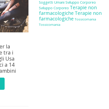
Soggetti Umani
Sviluppo Corporeo
Terapie non
Sviluppo Corporeo
farmacologiche
Terapie non
farmacologiche
Tossicomania
Tossicomania
er la
 tra i
gli Usa
i a 14
bambini