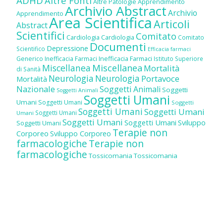
ADHD
Altre Fonti
Altre Patologie
Apprendimento
Archivio Abstract
Archivio
Apprendimento
Area Scientifica
Articoli
Abstract
Scientifici
Comitato
Cardiologia
Cardiologia
Comitato
Documenti
Depressione
Scientifico
Efficacia farmaci
Inefficacia Farmaci
Generico
Inefficacia Farmaci
Istituto Superiore
Miscellanea
Miscellanea
Mortalità
di Sanità
Neurologia
Neurologia
Portavoce
Mortalità
Nazionale
Soggetti Animali
Soggetti
Soggetti Animali
Soggetti Umani
Umani
Soggetti Umani
Soggetti
Soggetti Umani
Soggetti Umani
Soggetti Umani
Umani
Soggetti Umani
Soggetti Umani
Sviluppo
Soggetti Umani
Terapie non
Corporeo
Sviluppo Corporeo
farmacologiche
Terapie non
farmacologiche
Tossicomania
Tossicomania