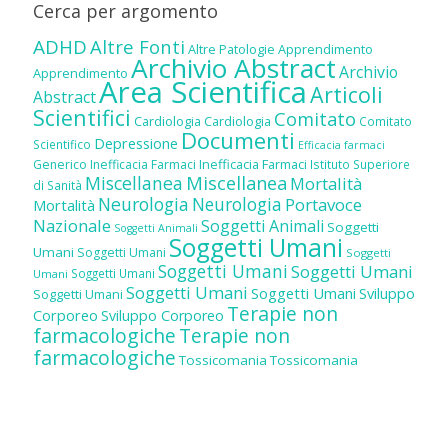
Cerca per argomento
ADHD
Altre Fonti
Altre Patologie
Apprendimento
Archivio Abstract
Archivio
Apprendimento
Area Scientifica
Articoli
Abstract
Scientifici
Comitato
Cardiologia
Cardiologia
Comitato
Documenti
Depressione
Scientifico
Efficacia farmaci
Inefficacia Farmaci
Generico
Inefficacia Farmaci
Istituto Superiore
Miscellanea
Miscellanea
Mortalità
di Sanità
Neurologia
Neurologia
Portavoce
Mortalità
Nazionale
Soggetti Animali
Soggetti
Soggetti Animali
Soggetti Umani
Umani
Soggetti Umani
Soggetti
Soggetti Umani
Soggetti Umani
Soggetti Umani
Umani
Soggetti Umani
Soggetti Umani
Sviluppo
Soggetti Umani
Terapie non
Corporeo
Sviluppo Corporeo
farmacologiche
Terapie non
farmacologiche
Tossicomania
Tossicomania