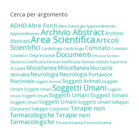
Cerca per argomento
ADHD
Altre Fonti
Altre Patologie
Apprendimento
Archivio Abstract
Archivio
Apprendimento
Area Scientifica
Articoli
Abstract
Scientifici
Comitato
Cardiologia
Cardiologia
Comitato
Documenti
Depressione
Scientifico
Efficacia farmaci
Inefficacia Farmaci
Generico
Inefficacia Farmaci
Istituto Superiore
Miscellanea
Miscellanea
Mortalità
di Sanità
Neurologia
Neurologia
Portavoce
Mortalità
Nazionale
Soggetti Animali
Soggetti
Soggetti Animali
Soggetti Umani
Umani
Soggetti Umani
Soggetti
Soggetti Umani
Soggetti Umani
Soggetti Umani
Umani
Soggetti Umani
Soggetti Umani
Sviluppo
Soggetti Umani
Terapie non
Corporeo
Sviluppo Corporeo
farmacologiche
Terapie non
farmacologiche
Tossicomania
Tossicomania