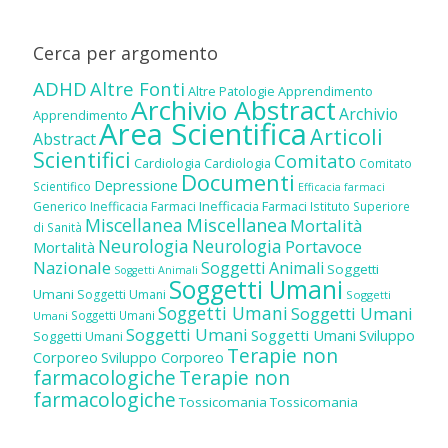
Cerca per argomento
ADHD
Altre Fonti
Altre Patologie
Apprendimento
Archivio Abstract
Archivio
Apprendimento
Area Scientifica
Articoli
Abstract
Scientifici
Comitato
Cardiologia
Cardiologia
Comitato
Documenti
Depressione
Scientifico
Efficacia farmaci
Inefficacia Farmaci
Generico
Inefficacia Farmaci
Istituto Superiore
Miscellanea
Miscellanea
Mortalità
di Sanità
Neurologia
Neurologia
Portavoce
Mortalità
Nazionale
Soggetti Animali
Soggetti
Soggetti Animali
Soggetti Umani
Umani
Soggetti Umani
Soggetti
Soggetti Umani
Soggetti Umani
Soggetti Umani
Umani
Soggetti Umani
Soggetti Umani
Sviluppo
Soggetti Umani
Terapie non
Corporeo
Sviluppo Corporeo
farmacologiche
Terapie non
farmacologiche
Tossicomania
Tossicomania