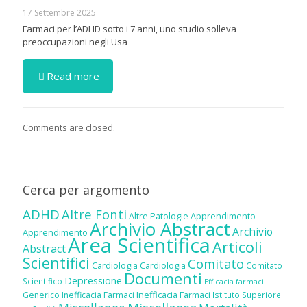
17 Settembre 2025
Farmaci per l’ADHD sotto i 7 anni, uno studio solleva
preoccupazioni negli Usa
Read more
Comments are closed.
Cerca per argomento
ADHD
Altre Fonti
Altre Patologie
Apprendimento
Archivio Abstract
Archivio
Apprendimento
Area Scientifica
Articoli
Abstract
Scientifici
Comitato
Cardiologia
Cardiologia
Comitato
Documenti
Depressione
Scientifico
Efficacia farmaci
Inefficacia Farmaci
Generico
Inefficacia Farmaci
Istituto Superiore