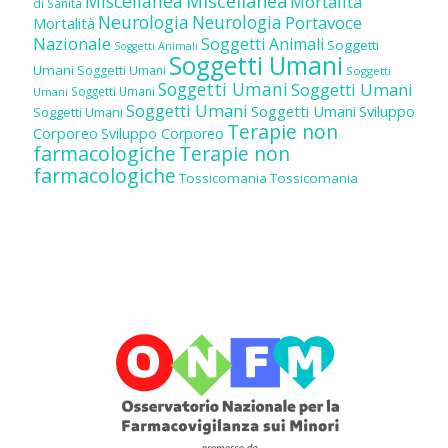
Miscellanea
Miscellanea
Mortalità
di Sanità
Neurologia
Neurologia
Portavoce
Mortalità
Nazionale
Soggetti Animali
Soggetti
Soggetti Animali
Soggetti Umani
Umani
Soggetti Umani
Soggetti
Soggetti Umani
Soggetti Umani
Soggetti Umani
Umani
Soggetti Umani
Soggetti Umani
Sviluppo
Soggetti Umani
Terapie non
Corporeo
Sviluppo Corporeo
farmacologiche
Terapie non
farmacologiche
Tossicomania
Tossicomania