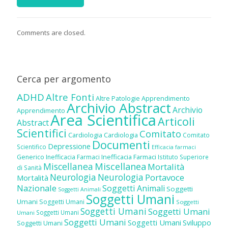
Comments are closed.
Cerca per argomento
ADHD
Altre Fonti
Altre Patologie
Apprendimento
Archivio Abstract
Archivio
Apprendimento
Area Scientifica
Articoli
Abstract
Scientifici
Comitato
Cardiologia
Cardiologia
Comitato
Documenti
Depressione
Scientifico
Efficacia farmaci
Inefficacia Farmaci
Generico
Inefficacia Farmaci
Istituto Superiore
Miscellanea
Miscellanea
Mortalità
di Sanità
Neurologia
Neurologia
Portavoce
Mortalità
Nazionale
Soggetti Animali
Soggetti
Soggetti Animali
Soggetti Umani
Umani
Soggetti Umani
Soggetti
Soggetti Umani
Soggetti Umani
Soggetti Umani
Umani
Soggetti Umani
Soggetti Umani
Sviluppo
Soggetti Umani