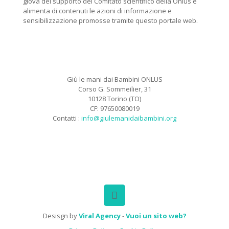
giova del supporto del Comitato scientifico della Onlus e
alimenta di contenuti le azioni di informazione e
sensibilizzazione promosse tramite questo portale web.
Giù le mani dai Bambini ONLUS
Corso G. Sommeilier, 31
10128 Torino (TO)
CF: 97650080019
Contatti :
info@giulemanidaibambini.org
Facebook
Vimeo
Desisgn by
Viral Agency
-
Vuoi un sito web?