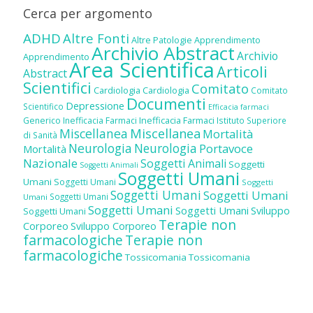
Cerca per argomento
ADHD
Altre Fonti
Altre Patologie
Apprendimento
Archivio Abstract
Archivio
Apprendimento
Area Scientifica
Articoli
Abstract
Scientifici
Comitato
Cardiologia
Cardiologia
Comitato
Documenti
Depressione
Scientifico
Efficacia farmaci
Inefficacia Farmaci
Generico
Inefficacia Farmaci
Istituto Superiore
Miscellanea
Miscellanea
Mortalità
di Sanità
Neurologia
Neurologia
Portavoce
Mortalità
Nazionale
Soggetti Animali
Soggetti
Soggetti Animali
Soggetti Umani
Umani
Soggetti Umani
Soggetti
Soggetti Umani
Soggetti Umani
Soggetti Umani
Umani
Soggetti Umani
Soggetti Umani
Sviluppo
Soggetti Umani
Terapie non
Corporeo
Sviluppo Corporeo
farmacologiche
Terapie non
farmacologiche
Tossicomania
Tossicomania