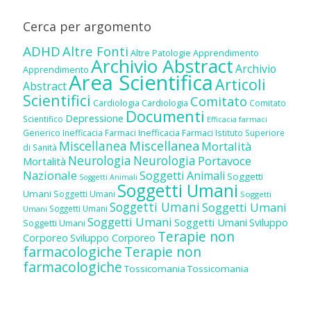
Cerca per argomento
ADHD
Altre Fonti
Altre Patologie
Apprendimento
Archivio Abstract
Archivio
Apprendimento
Area Scientifica
Articoli
Abstract
Scientifici
Comitato
Cardiologia
Cardiologia
Comitato
Documenti
Depressione
Scientifico
Efficacia farmaci
Inefficacia Farmaci
Generico
Inefficacia Farmaci
Istituto Superiore
Miscellanea
Miscellanea
Mortalità
di Sanità
Neurologia
Neurologia
Portavoce
Mortalità
Nazionale
Soggetti Animali
Soggetti
Soggetti Animali
Soggetti Umani
Umani
Soggetti Umani
Soggetti
Soggetti Umani
Soggetti Umani
Soggetti Umani
Umani
Soggetti Umani
Soggetti Umani
Sviluppo
Soggetti Umani
Terapie non
Corporeo
Sviluppo Corporeo
farmacologiche
Terapie non
farmacologiche
Tossicomania
Tossicomania