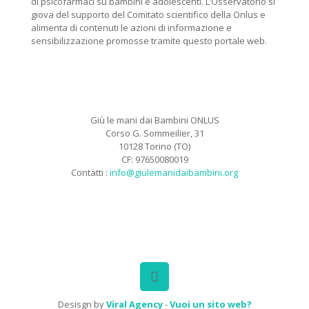
di psicofarmaci su bambini e adolescenti. L’Osservatorio si
giova del supporto del Comitato scientifico della Onlus e
alimenta di contenuti le azioni di informazione e
sensibilizzazione promosse tramite questo portale web.
Giù le mani dai Bambini ONLUS
Corso G. Sommeilier, 31
10128 Torino (TO)
CF: 97650080019
Contatti :
info@giulemanidaibambini.org
Facebook
Vimeo
Desisgn by
Viral Agency
-
Vuoi un sito web?