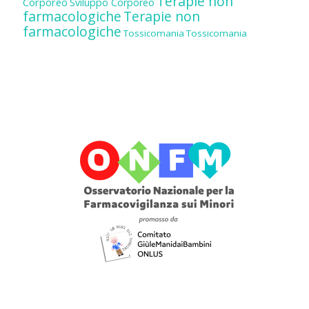
Terapie non
Corporeo
Sviluppo Corporeo
farmacologiche
Terapie non
farmacologiche
Tossicomania
Tossicomania