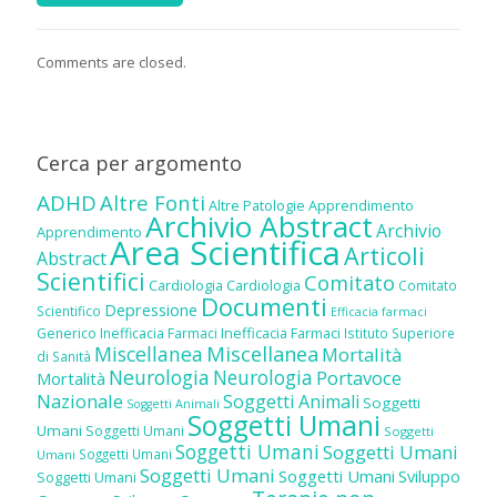
Comments are closed.
Cerca per argomento
ADHD
Altre Fonti
Altre Patologie
Apprendimento
Archivio Abstract
Archivio
Apprendimento
Area Scientifica
Articoli
Abstract
Scientifici
Comitato
Cardiologia
Cardiologia
Comitato
Documenti
Depressione
Scientifico
Efficacia farmaci
Inefficacia Farmaci
Generico
Inefficacia Farmaci
Istituto Superiore
Miscellanea
Miscellanea
Mortalità
di Sanità
Neurologia
Neurologia
Portavoce
Mortalità
Nazionale
Soggetti Animali
Soggetti
Soggetti Animali
Soggetti Umani
Umani
Soggetti Umani
Soggetti
Soggetti Umani
Soggetti Umani
Soggetti Umani
Umani
Soggetti Umani
Soggetti Umani
Sviluppo
Soggetti Umani