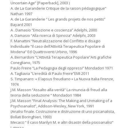
Uncertain Age” [Paperback], 2003 )
A. de La Garanderie Critique de la raison pédagogique”
Nathan 1997
A. de La Garanderie “ Les grands projets de nos petits”
Bayard 2001
A . Damasio “Emozione e coscienza” Adelphi, 2000
A. Damasio “Alla ricerca di Spinoza” Adelphi, 2003
F. Manattini “Neutralizzazione del Conflitto e disagio
Individuale “Il caso dell’Attività Terapeutica Popolare di
Modena” Ed Quattroventi Urbino, 1996
A. Bernardoni “L’Attività Terapeutica Popolare”Arti grafiche
Conegliano, 1975
Paulo Freire “La Pedagogia degli oppressi” Mondadori 1971
A. Tagliavia “L’eredità di Paulo Freire”EMI 2011
S. Timpanaro: « Il lapsus freudiano » La Nuova Italia Firenze,
1974
J.M. Masson “Assalto alla verità” La rinuncia di freud alla
teoria della seduzione “ Mondadori 1984
J.M. Masson “Final Analysis: The Making and Unmaking of a
Psychoanalist”, Addison-Wesley, New York, 1991
(Analisi finale. Costruzione e distruzione di uno psicanalista,
Bollati Boringhieri, 1993)
Mecacci “ Il caso Marilyn M. e altri disastri della psicoanalisi”
Laterza