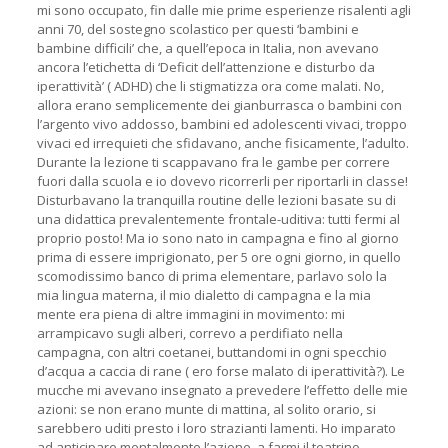
mi sono occupato, fin dalle mie prime esperienze risalenti agli
anni 70, del sostegno scolastico per questi ‘bambini e
bambine difficili’ che, a quell’epoca in Italia, non avevano
ancora l’etichetta di ‘Deficit dell’attenzione e disturbo da
iperattività’ ( ADHD) che li stigmatizza ora come malati. No,
allora erano semplicemente dei gianburrasca o bambini con
l’argento vivo addosso, bambini ed adolescenti vivaci, troppo
vivaci ed irrequieti che sfidavano, anche fisicamente, l’adulto.
Durante la lezione ti scappavano fra le gambe per correre
fuori dalla scuola e io dovevo ricorrerli per riportarli in classe!
Disturbavano la tranquilla routine delle lezioni basate su di
una didattica prevalentemente frontale-uditiva: tutti fermi al
proprio posto! Ma io sono nato in campagna e fino al giorno
prima di essere imprigionato, per 5 ore ogni giorno, in quello
scomodissimo banco di prima elementare, parlavo solo la
mia lingua materna, il mio dialetto di campagna e la mia
mente era piena di altre immagini in movimento: mi
arrampicavo sugli alberi, correvo a perdifiato nella
campagna, con altri coetanei, buttandomi in ogni specchio
d’acqua a caccia di rane ( ero forse malato di iperattività?). Le
mucche mi avevano insegnato a prevedere l’effetto delle mie
azioni: se non erano munte di mattina, al solito orario, si
sarebbero uditi presto i loro strazianti lamenti. Ho imparato
ad anticipare mentalmente l’azione, a farmi il teatrino