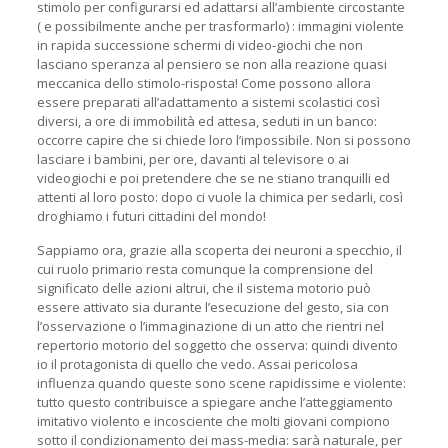
stimolo per configurarsi ed adattarsi all’ambiente circostante
( e possibilmente anche per trasformarlo) : immagini violente
in rapida successione schermi di video-giochi che non
lasciano speranza al pensiero se non alla reazione quasi
meccanica dello stimolo-risposta! Come possono allora
essere preparati all’adattamento a sistemi scolastici così
diversi, a ore di immobilità ed attesa, seduti in un banco:
occorre capire che si chiede loro l’impossibile. Non si possono
lasciare i bambini, per ore, davanti al televisore o ai
videogiochi e poi pretendere che se ne stiano tranquilli ed
attenti al loro posto: dopo ci vuole la chimica per sedarli, così
droghiamo i futuri cittadini del mondo!
Sappiamo ora, grazie alla scoperta dei neuroni a specchio, il
cui ruolo primario resta comunque la comprensione del
significato delle azioni altrui, che il sistema motorio può
essere attivato sia durante l’esecuzione del gesto, sia con
l’osservazione o l’immaginazione di un atto che rientri nel
repertorio motorio del soggetto che osserva: quindi divento
io il protagonista di quello che vedo. Assai pericolosa
influenza quando queste sono scene rapidissime e violente:
tutto questo contribuisce a spiegare anche l’atteggiamento
imitativo violento e incosciente che molti giovani compiono
sotto il condizionamento dei mass-media: sarà naturale, per