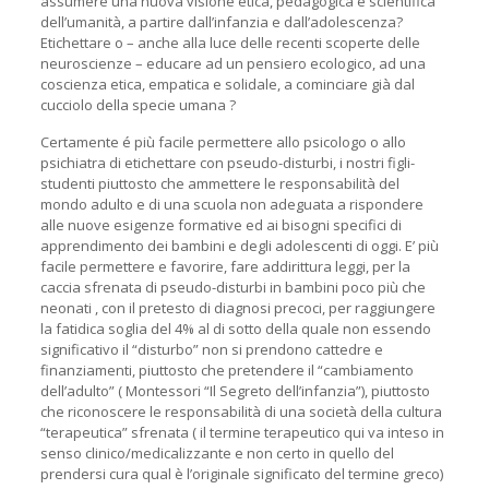
assumere una nuova visione etica, pedagogica e scientifica
dell’umanità, a partire dall’infanzia e dall’adolescenza?
Etichettare o – anche alla luce delle recenti scoperte delle
neuroscienze – educare ad un pensiero ecologico, ad una
coscienza etica, empatica e solidale, a cominciare già dal
cucciolo della specie umana ?
Certamente é più facile permettere allo psicologo o allo
psichiatra di etichettare con pseudo-disturbi, i nostri figli-
studenti piuttosto che ammettere le responsabilità del
mondo adulto e di una scuola non adeguata a rispondere
alle nuove esigenze formative ed ai bisogni specifici di
apprendimento dei bambini e degli adolescenti di oggi. E’ più
facile permettere e favorire, fare addirittura leggi, per la
caccia sfrenata di pseudo-disturbi in bambini poco più che
neonati , con il pretesto di diagnosi precoci, per raggiungere
la fatidica soglia del 4% al di sotto della quale non essendo
significativo il “disturbo” non si prendono cattedre e
finanziamenti, piuttosto che pretendere il “cambiamento
dell’adulto” ( Montessori “Il Segreto dell’infanzia”), piuttosto
che riconoscere le responsabilità di una società della cultura
“terapeutica” sfrenata ( il termine terapeutico qui va inteso in
senso clinico/medicalizzante e non certo in quello del
prendersi cura qual è l’originale significato del termine greco)