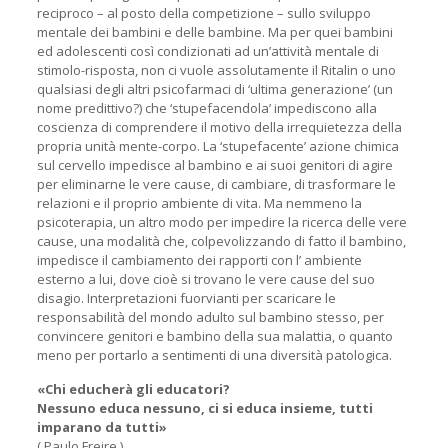
reciproco – al posto della competizione – sullo sviluppo
mentale dei bambini e delle bambine. Ma per quei bambini
ed adolescenti così condizionati ad un’attività mentale di
stimolo-risposta, non ci vuole assolutamente il Ritalin o uno
qualsiasi degli altri psicofarmaci di ‘ultima generazione’ (un
nome predittivo?) che ‘stupefacendola’ impediscono alla
coscienza di comprendere il motivo della irrequietezza della
propria unità mente-corpo. La ‘stupefacente’ azione chimica
sul cervello impedisce al bambino e ai suoi genitori di agire
per eliminarne le vere cause, di cambiare, di trasformare le
relazioni e il proprio ambiente di vita. Ma nemmeno la
psicoterapia, un altro modo per impedire la ricerca delle vere
cause, una modalità che, colpevolizzando di fatto il bambino,
impedisce il cambiamento dei rapporti con l’ ambiente
esterno a lui, dove cioè si trovano le vere cause del suo
disagio. Interpretazioni fuorvianti per scaricare le
responsabilità del mondo adulto sul bambino stesso, per
convincere genitori e bambino della sua malattia, o quanto
meno per portarlo a sentimenti di una diversità patologica.
«Chi educherà gli educatori?
Nessuno educa nessuno, ci si educa insieme, tutti
imparano da tutti»
( Paulo Freire )