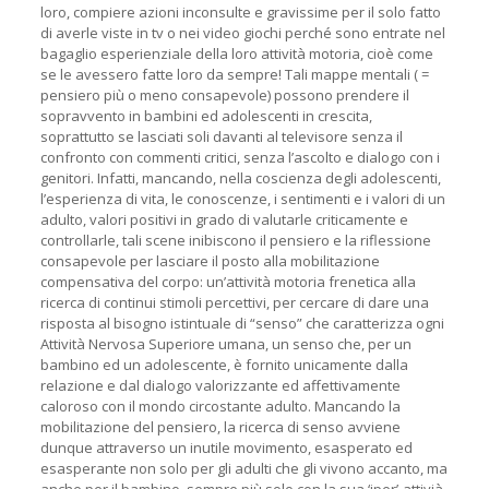
loro, compiere azioni inconsulte e gravissime per il solo fatto
di averle viste in tv o nei video giochi perché sono entrate nel
bagaglio esperienziale della loro attività motoria, cioè come
se le avessero fatte loro da sempre! Tali mappe mentali ( =
pensiero più o meno consapevole) possono prendere il
sopravvento in bambini ed adolescenti in crescita,
soprattutto se lasciati soli davanti al televisore senza il
confronto con commenti critici, senza l’ascolto e dialogo con i
genitori. Infatti, mancando, nella coscienza degli adolescenti,
l’esperienza di vita, le conoscenze, i sentimenti e i valori di un
adulto, valori positivi in grado di valutarle criticamente e
controllarle, tali scene inibiscono il pensiero e la riflessione
consapevole per lasciare il posto alla mobilitazione
compensativa del corpo: un’attività motoria frenetica alla
ricerca di continui stimoli percettivi, per cercare di dare una
risposta al bisogno istintuale di “senso” che caratterizza ogni
Attività Nervosa Superiore umana, un senso che, per un
bambino ed un adolescente, è fornito unicamente dalla
relazione e dal dialogo valorizzante ed affettivamente
caloroso con il mondo circostante adulto. Mancando la
mobilitazione del pensiero, la ricerca di senso avviene
dunque attraverso un inutile movimento, esasperato ed
esasperante non solo per gli adulti che gli vivono accanto, ma