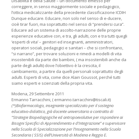
Disabilità e della Salute – un documento emesso per
correggere, in senso maggiormente sociale e pedagogico,
l’ottica medicalizzante della precedente classificazione ICDIH
Dunque educare. Educare, non solo nel senso di e-ducere,
cioè tirar fuori, ma soprattutto nel senso di “prendersi cura”.
Educare ad un sistema di ascolto-narrazione delle proprie
esperienze educative con, e tra, gli adulti, con e tra tutti quegli
‘esperti di vita’ – genitori ed insegnanti, amministratori,
operatori sociali, pedagogici e sanitari – che si confrontano,
“si narrano”, per trovare soluzioni e rimedi a modelli di vita
insostenibili da parte dei bambini, ( ma insostenibili anche da
parte degli adulti) dove l’obiettivo è la crescita, il
cambiamento, a partire da quelli personali soprattutto degli
adulti. Esperti di vita, come dice Alain Goussot, perché tutti
siamo esperti e scienziati della propria vita.
Modena, 29 Settembre 2011
Ermanno Tarracchini, ( ermanno.tarracchini@tiscali.it)
(*)Biofarmacologo, insegnante specializzato per il sostegno
educativo-didattico, già docente universitario a contratto di
“Strategie Biopedagogiche ed antropoevolutive per rispondere ai
Bisogni Specifici di Apprendimento e d’Integrazione” e supervisore
nella Scuola di Specializzazione per l’Insegnamento nella Scuola
Secondaria ( SSIS) dell’Università di Modena e Reggio E.