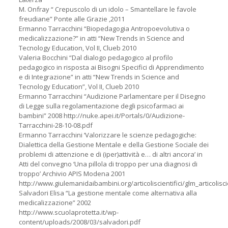
M. Onfray “ Crepuscolo di un idolo – Smantellare le favole
freudiane” Ponte alle Grazie ,2011
Ermanno Tarracchini “Biopedagogia Antropoevolutiva o
medicalizzazione?” in atti “New Trends in Science and
Tecnology Education, Vol II, Clueb 2010
Valeria Bocchini “Dal dialogo pedagogico al profilo
pedagogico in risposta ai Bisogni Specifici di Apprendimento
e di Integrazione” in atti “New Trends in Science and
Tecnology Education”, Vol II, Clueb 2010
Ermanno Tarracchini “Audizione Parlamentare per il Disegno
di Legge sulla regolamentazione degli psicofarmaci ai
bambini” 2008 http://nuke.apei.it/Portals/0/Audizione-
Tarracchini-28-10-08.pdf
Ermanno Tarracchini ‘Valorizzare le scienze pedagogiche:
Dialettica della Gestione Mentale e della Gestione Sociale dei
problemi di attenzione e di (iper)attività e… di altri ancora’ in
Atti del convegno ‘Una pillola di troppo per una diagnosi di
troppo’ Archivio APIS Modena 2001
http://www.giulemanidaibambini.org/articoliscientifici/glm_articolisci
Salvadori Elisa “La gestione mentale come alternativa alla
medicalizzazione” 2002
http://www.scuolaprotetta.it/wp-
content/uploads/2008/03/salvadori.pdf