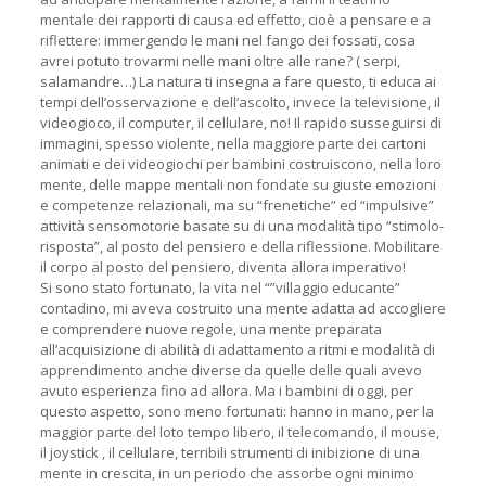
mentale dei rapporti di causa ed effetto, cioè a pensare e a
riflettere: immergendo le mani nel fango dei fossati, cosa
avrei potuto trovarmi nelle mani oltre alle rane? ( serpi,
salamandre…) La natura ti insegna a fare questo, ti educa ai
tempi dell’osservazione e dell’ascolto, invece la televisione, il
videogioco, il computer, il cellulare, no! Il rapido susseguirsi di
immagini, spesso violente, nella maggiore parte dei cartoni
animati e dei videogiochi per bambini costruiscono, nella loro
mente, delle mappe mentali non fondate su giuste emozioni
e competenze relazionali, ma su “frenetiche” ed “impulsive”
attività sensomotorie basate su di una modalità tipo “stimolo-
risposta”, al posto del pensiero e della riflessione. Mobilitare
il corpo al posto del pensiero, diventa allora imperativo!
Si sono stato fortunato, la vita nel “”villaggio educante”
contadino, mi aveva costruito una mente adatta ad accogliere
e comprendere nuove regole, una mente preparata
all’acquisizione di abilità di adattamento a ritmi e modalità di
apprendimento anche diverse da quelle delle quali avevo
avuto esperienza fino ad allora. Ma i bambini di oggi, per
questo aspetto, sono meno fortunati: hanno in mano, per la
maggior parte del loto tempo libero, il telecomando, il mouse,
il joystick , il cellulare, terribili strumenti di inibizione di una
mente in crescita, in un periodo che assorbe ogni minimo