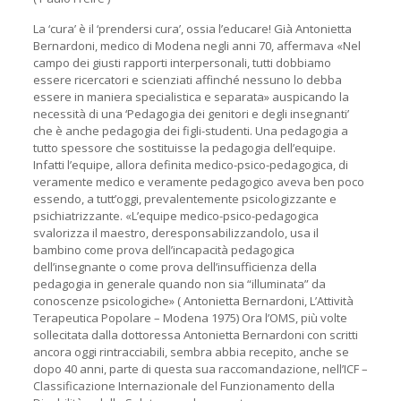
La ‘cura’ è il ‘prendersi cura’, ossia l’educare! Già Antonietta
Bernardoni, medico di Modena negli anni 70, affermava «Nel
campo dei giusti rapporti interpersonali, tutti dobbiamo
essere ricercatori e scienziati affinché nessuno lo debba
essere in maniera specialistica e separata» auspicando la
necessità di una ‘Pedagogia dei genitori e degli insegnanti’
che è anche pedagogia dei figli-studenti. Una pedagogia a
tutto spessore che sostituisse la pedagogia dell’equipe.
Infatti l’equipe, allora definita medico-psico-pedagogica, di
veramente medico e veramente pedagogico aveva ben poco
essendo, a tutt’oggi, prevalentemente psicologizzante e
psichiatrizzante. «L’equipe medico-psico-pedagogica
svalorizza il maestro, deresponsabilizzandolo, usa il
bambino come prova dell’incapacità pedagogica
dell’insegnante o come prova dell’insufficienza della
pedagogia in generale quando non sia “illuminata” da
conoscenze psicologiche» ( Antonietta Bernardoni, L’Attività
Terapeutica Popolare – Modena 1975) Ora l’OMS, più volte
sollecitata dalla dottoressa Antonietta Bernardoni con scritti
ancora oggi rintracciabili, sembra abbia recepito, anche se
dopo 40 anni, parte di questa sua raccomandazione, nell’ICF –
Classificazione Internazionale del Funzionamento della