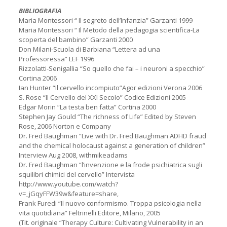
BIBLIOGRAFIA
Maria Montessori “ Il segreto dell’Infanzia” Garzanti 1999
Maria Montessori “ Il Metodo della pedagogia scientifica-La
scoperta del bambino” Garzanti 2000
Don Milani-Scuola di Barbiana “Lettera ad una
Professoressa” LEF 1996
Rizzolatti-Senigallia “So quello che fai – i neuroni a specchio”
Cortina 2006
Ian Hunter “Il cervello incompiuto”Agor edizioni Verona 2006
S. Rose “Il Cervello del XXI Secolo” Codice Edizioni 2005
Edgar Morin “La testa ben fatta” Cortina 2000
Stephen Jay Gould “The richness of Life” Edited by Steven
Rose, 2006 Norton e Company
Dr. Fred Baughman “Live with Dr. Fred Baughman ADHD fraud
and the chemical holocaust against a generation of children”
Interview Aug 2008, withmikeadams
Dr. Fred Baughman “l’invenzione e la frode psichiatrica sugli
squilibri chimici del cervello” Intervista
http://www.youtube.com/watch?
v=_jGqyFFW39w&feature=share,
Frank Furedi “Il nuovo conformismo. Troppa psicologia nella
vita quotidiana” Feltrinelli Editore, Milano, 2005
(Tit. originale “Therapy Culture: Cultivating Vulnerability in an