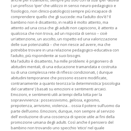
anche per il bambino, sempre più solo con la sua ‘iper’-attivià
( un prefisso ‘iper’ che utilizzo in senso neuro-pedagogico e
fisiologico, non clinico-patologico) sempre più incapace di
comprendere quello che gli succede: ma l’adulto dov’è? Il
bambino non è disattento, in realtà è molto attento, ma
attento ad una cosa che gli adulti non capiscono, è attento a
qualcosa che non trova, ad un risposta di senso – cioè
un’attenzione, un ascolto, un rispetto ed una valorizzazione
delle sue potenzialità – che non riesce ad avere, ma che
potrebbe trovare in una relazione pedagogico-educativa con
l’adulto, più rispondente ai suoi bisogni.
Ma l’adulto è disattento, ha mille problemi: è prigioniero di
abitudini mentali, di una educazione tramandata e costruita
su di una complessa rete di riflessi condizionati, ( dunque
abitudini temporanee che possono essere modificate,
contrariamente a quanto teorizza la deterministica ‘psicologia
del carattere’ ) basati su emozioni e sentimenti arcaici.
Emozioni, e sentimenti utili ai tempi della lotta per la
sopravvivienza : possessivismo, gelosia, egoismo,
prepotenza, arrivismo, violenza… ossia il potere sull’uomo da
parte dell’uomo. Emozioni, dunque, non sempre al servizio
dell’ evoluzione di una coscienza di specie utile ai fini della
promozione umana degli adulti. Così anche il pensiero del
bambino non trovando uno specchio ‘etico’ nel quale