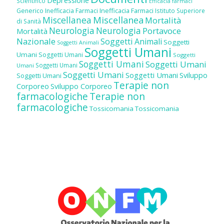
Depressione
Scientifico
Efficacia farmaci
Inefficacia Farmaci
Generico
Inefficacia Farmaci
Istituto Superiore
Miscellanea
Miscellanea
Mortalità
di Sanità
Neurologia
Neurologia
Portavoce
Mortalità
Nazionale
Soggetti Animali
Soggetti
Soggetti Animali
Soggetti Umani
Umani
Soggetti Umani
Soggetti
Soggetti Umani
Soggetti Umani
Soggetti Umani
Umani
Soggetti Umani
Soggetti Umani
Sviluppo
Soggetti Umani
Terapie non
Corporeo
Sviluppo Corporeo
farmacologiche
Terapie non
farmacologiche
Tossicomania
Tossicomania