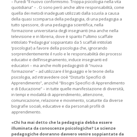
– Furedi “Il nuovo conformismo. Troppa psicologia nella vita
quotidiana” – . Ci sono però anche altre responsabilità, come
quella dei metodi inadeguati utilizzati dalla scuola a causa
della quasi scomparsa della pedagogia, di una pedagogia a
tutto spessore, di una pedagogia scientifica, nella
formazione universitaria degli insegnanti (ma anche nella
televisione e in libreria, dove è sparito l”ultimo scaffale
intitolato ‘Pedagogia’ soppiantato da 5 scaffali intitolati
‘psicologia’) a favore della psicologia che, ignorando
sorprendentemente il ruolo e le responsabilità dei processi
educativi e dell’insegnamento, induce insegnanti ed
educatori – ma anche molti pedagogisti di “nuova
formazione” – ad utilizzare il linguaggio e le teorie della
psicologia, ad intravedere cioè “Disturbi Specifici di
Apprendimento”, anziché “Bisogni Specifici di Apprendimento
e di Educazione” – in tutte quelle manifestazione di diversità,
in tempi e modalità di apprendimento, attenzione,
comunicazione, relazione e movimento, scaturite da diverse
biografie sociali, educative e da personali profili di
apprendimento.
«Chi ha mai detto che la pedagogia debba essere
illuminata da conoscenze psicologiche? Le scienze
pedagogiche dovranno davvero venire soppiantate da