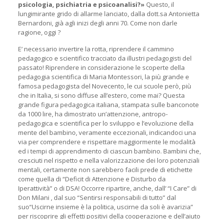
psicologia, psichiatria e psicoanalisi?»
Questo, il
lungimirante grido di allarme lanciato, dalla dott.sa Antonietta
Bernardoni, già agli inizi degli anni 70. Come non darle
ragione, oggi ?
E’ necessario invertire la rotta, riprendere il cammino
pedagogico e scientifico tracciato da illustri pedagogisti del
passato! Riprendere in considerazione le scoperte della
pedagogia scientifica di Maria Montessori, la più grande e
famosa pedagogista del Novecento, le cui scuole però, più
che in Italia, si sono diffuse all’estero, come mai? Questa
grande figura pedagogica italiana, stampata sulle banconote
da 1000 lire, ha dimostrato un’attenzione, antropo-
pedagogica e scientifica per lo sviluppo e l’evoluzione della
mente del bambino, veramente eccezionali, indicandoci una
via per comprendere e rispettare maggiormente le modalità
ed i tempi di apprendimento di ciascun bambino. Bambini che,
cresciuti nel rispetto e nella valorizzazione dei loro potenziali
mentali, certamente non sarebbero facili prede di etichette
come quella di “Deficit di Attenzione e Disturbo da
Iperattività” o di DSA! Occorre ripartire, anche, dall’ “I Care” di
Don Milani , dal suo “Sentirsi responsabili di tutto” dal
suo“Uscirne insieme è la politica, uscirne da soli è avarizia”
per riscoprire gli effetti positivi della cooperazione e dell’aiuto