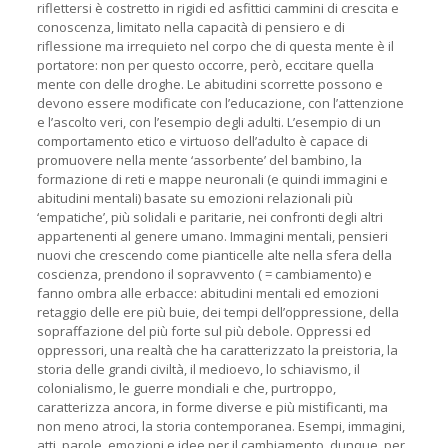
riflettersi è costretto in rigidi ed asfittici cammini di crescita e
conoscenza, limitato nella capacità di pensiero e di
riflessione ma irrequieto nel corpo che di questa mente è il
portatore: non per questo occorre, però, eccitare quella
mente con delle droghe. Le abitudini scorrette possono e
devono essere modificate con l’educazione, con l’attenzione
e l’ascolto veri, con l’esempio degli adulti. L’esempio di un
comportamento etico e virtuoso dell’adulto è capace di
promuovere nella mente ‘assorbente’ del bambino, la
formazione di reti e mappe neuronali (e quindi immagini e
abitudini mentali) basate su emozioni relazionali più
‘empatiche’, più solidali e paritarie, nei confronti degli altri
appartenenti al genere umano. Immagini mentali, pensieri
nuovi che crescendo come pianticelle alte nella sfera della
coscienza, prendono il sopravvento ( = cambiamento) e
fanno ombra alle erbacce: abitudini mentali ed emozioni
retaggio delle ere più buie, dei tempi dell’oppressione, della
sopraffazione del più forte sul più debole. Oppressi ed
oppressori, una realtà che ha caratterizzato la preistoria, la
storia delle grandi civiltà, il medioevo, lo schiavismo, il
colonialismo, le guerre mondiali e che, purtroppo,
caratterizza ancora, in forme diverse e più mistificanti, ma
non meno atroci, la storia contemporanea. Esempi, immagini,
atti, parole, emozioni e idee per il cambiamento, dunque, per