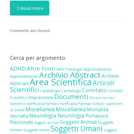
Read more
Comments are closed.
Cerca per argomento
ADHD
Altre Fonti
Altre Patologie
Apprendimento
Archivio Abstract
Archivio
Apprendimento
Area Scientifica
Articoli
Abstract
Scientifici
Comitato
Cardiologia
Cardiologia
Comitato
Documenti
Depressione
Scientifico
Efficacia farmaci
Inefficacia Farmaci
Generico
Inefficacia Farmaci
Istituto Superiore
Miscellanea
Miscellanea
Mortalità
di Sanità
Neurologia
Neurologia
Portavoce
Mortalità
Nazionale
Soggetti Animali
Soggetti
Soggetti Animali
Soggetti Umani
Umani
Soggetti Umani
Soggetti