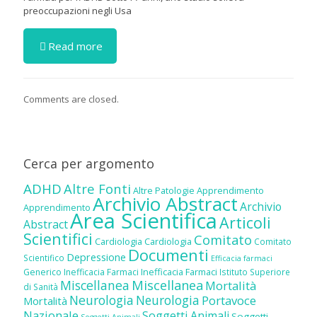
preoccupazioni negli Usa
Read more
Comments are closed.
Cerca per argomento
ADHD
Altre Fonti
Altre Patologie
Apprendimento
Archivio Abstract
Archivio
Apprendimento
Area Scientifica
Articoli
Abstract
Scientifici
Comitato
Cardiologia
Cardiologia
Comitato
Documenti
Depressione
Scientifico
Efficacia farmaci
Inefficacia Farmaci
Generico
Inefficacia Farmaci
Istituto Superiore
Miscellanea
Miscellanea
Mortalità
di Sanità
Neurologia
Neurologia
Portavoce
Mortalità
Nazionale
Soggetti Animali
Soggetti
Soggetti Animali