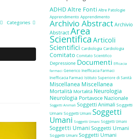
ADHD
Altre Fonti
Altre Patologie
Apprendimento
Apprendimento
Archivio Abstract
Categories
Archivio
Area
Abstract
Scientifica
Articoli
Scientifici
Cardiologia
Cardiologia
Comitato
Comitato Scientifico
Documenti
Depressione
Efficacia
Generico
Inefficacia Farmaci
farmaci
Inefficacia Farmaci
Istituto Superiore di Sanità
Miscellanea
Miscellanea
Neurologia
Mortalità
Mortalità
Neurologia
Portavoce Nazionale
Soggetti Animali
Soggetti
Soggetti Animali
Soggetti
Umani
Soggetti Umani
Umani
Soggetti Umani
Soggetti Umani
Soggetti Umani
Soggetti Umani
Soggetti Umani
Soggetti Umani