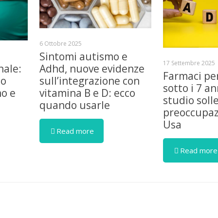
6 Ottobre 2025
Sintomi autismo e
17 Settembre 2025
nale:
Adhd, nuove evidenze
Farmaci pe
lo
sull’integrazione con
sotto i 7 an
mo e
vitamina B e D: ecco
studio soll
quando usarle
preoccupaz
Usa
Read more
Read more