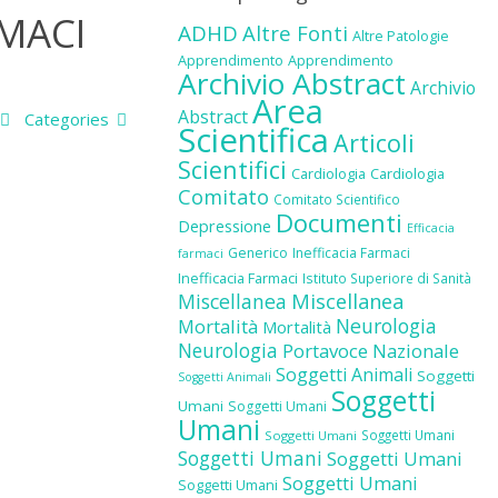
RMACI
ADHD
Altre Fonti
Altre Patologie
Apprendimento
Apprendimento
Archivio Abstract
Archivio
Area
Abstract
Categories
Scientifica
Articoli
Scientifici
Cardiologia
Cardiologia
Comitato
Comitato Scientifico
Documenti
Depressione
Efficacia
Generico
Inefficacia Farmaci
farmaci
Inefficacia Farmaci
Istituto Superiore di Sanità
Miscellanea
Miscellanea
Neurologia
Mortalità
Mortalità
Neurologia
Portavoce Nazionale
Soggetti Animali
Soggetti
Soggetti Animali
Soggetti
Umani
Soggetti Umani
Umani
Soggetti Umani
Soggetti Umani
Soggetti Umani
Soggetti Umani
Soggetti Umani
Soggetti Umani