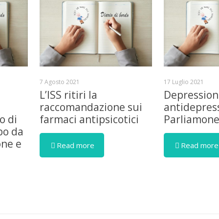
7 Agosto 2021
17 Luglio 2021
L’ISS ritiri la
Depression
raccomandazione sui
antidepress
o di
farmaci antipsicotici
Parliamon
bo da
one e
Read more
Read more