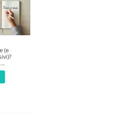
e (e
ivi)?
e…