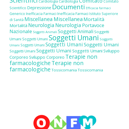
Scientifici
Comitato
Cardiologia
Cardiologia
Comitato
Documenti
Depressione
Scientifico
Efficacia farmaci
Inefficacia Farmaci
Generico
Inefficacia Farmaci
Istituto Superiore
Miscellanea
Miscellanea
Mortalità
di Sanità
Neurologia
Neurologia
Portavoce
Mortalità
Nazionale
Soggetti Animali
Soggetti
Soggetti Animali
Soggetti Umani
Umani
Soggetti Umani
Soggetti
Soggetti Umani
Soggetti Umani
Soggetti Umani
Umani
Soggetti Umani
Soggetti Umani
Sviluppo
Soggetti Umani
Terapie non
Corporeo
Sviluppo Corporeo
farmacologiche
Terapie non
farmacologiche
Tossicomania
Tossicomania