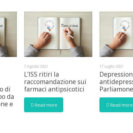
7 Agosto 2021
17 Luglio 2021
L’ISS ritiri la
Depression
raccomandazione sui
antidepress
o di
farmaci antipsicotici
Parliamon
bo da
one e
Read more
Read more