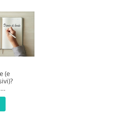
e (e
ivi)?
e…