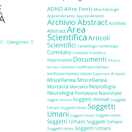
E
ADHD
Altre Fonti
Altre Patologie
À
Apprendimento
Apprendimento
Archivio Abstract
Archivio
Area
Abstract
Scientifica
Articoli
Categories
Scientifici
Cardiologia
Cardiologia
Comitato
Comitato Scientifico
Documenti
Depressione
Efficacia
Generico
Inefficacia Farmaci
farmaci
Inefficacia Farmaci
Istituto Superiore di Sanità
Miscellanea
Miscellanea
Neurologia
Mortalità
Mortalità
Neurologia
Portavoce Nazionale
Soggetti Animali
Soggetti
Soggetti Animali
Soggetti
Umani
Soggetti Umani
Umani
Soggetti Umani
Soggetti Umani
Soggetti Umani
Soggetti Umani
Soggetti Umani
Soggetti Umani