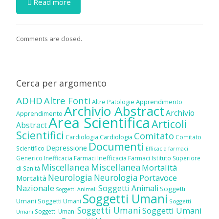
Read more
Comments are closed.
Cerca per argomento
ADHD
Altre Fonti
Altre Patologie
Apprendimento
Archivio Abstract
Archivio
Apprendimento
Area Scientifica
Articoli
Abstract
Scientifici
Comitato
Cardiologia
Cardiologia
Comitato
Documenti
Depressione
Scientifico
Efficacia farmaci
Inefficacia Farmaci
Generico
Inefficacia Farmaci
Istituto Superiore
Miscellanea
Miscellanea
Mortalità
di Sanità
Neurologia
Neurologia
Portavoce
Mortalità
Nazionale
Soggetti Animali
Soggetti
Soggetti Animali
Soggetti Umani
Umani
Soggetti Umani
Soggetti
Soggetti Umani
Soggetti Umani
Soggetti Umani
Umani