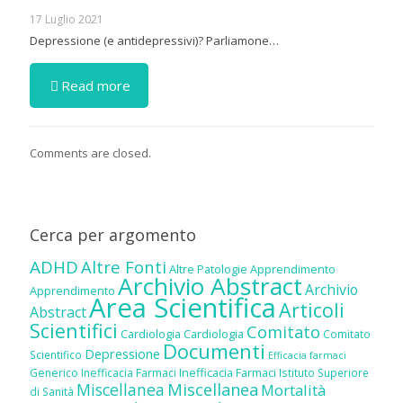
17 Luglio 2021
Depressione (e antidepressivi)? Parliamone…
Read more
Comments are closed.
Cerca per argomento
ADHD
Altre Fonti
Altre Patologie
Apprendimento
Archivio Abstract
Archivio
Apprendimento
Area Scientifica
Articoli
Abstract
Scientifici
Comitato
Cardiologia
Cardiologia
Comitato
Documenti
Depressione
Scientifico
Efficacia farmaci
Inefficacia Farmaci
Generico
Inefficacia Farmaci
Istituto Superiore
Miscellanea
Miscellanea
Mortalità
di Sanità