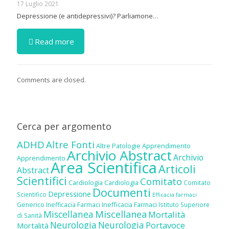
17 Luglio 2021
Depressione (e antidepressivi)? Parliamone…
Read more
Comments are closed.
Cerca per argomento
ADHD
Altre Fonti
Altre Patologie
Apprendimento
Archivio Abstract
Archivio
Apprendimento
Area Scientifica
Articoli
Abstract
Scientifici
Comitato
Cardiologia
Cardiologia
Comitato
Documenti
Depressione
Scientifico
Efficacia farmaci
Inefficacia Farmaci
Generico
Inefficacia Farmaci
Istituto Superiore
Miscellanea
Miscellanea
Mortalità
di Sanità
Neurologia
Neurologia
Portavoce
Mortalità