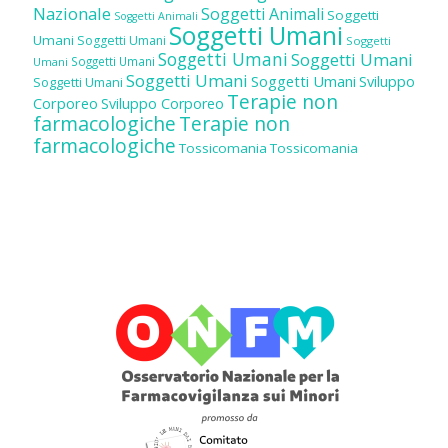
Nazionale
Soggetti Animali
Soggetti
Soggetti Animali
Soggetti Umani
Umani
Soggetti Umani
Soggetti
Soggetti Umani
Soggetti Umani
Soggetti Umani
Umani
Soggetti Umani
Soggetti Umani
Sviluppo
Soggetti Umani
Terapie non
Corporeo
Sviluppo Corporeo
farmacologiche
Terapie non
farmacologiche
Tossicomania
Tossicomania