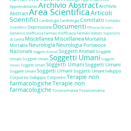
Archivio Abstract
Archivio
Apprendimento
Area Scientifica
Articoli
Abstract
Scientifici
Comitato
Cardiologia
Cardiologia
Comitato
Documenti
Depressione
Scientifico
Efficacia farmaci
Inefficacia Farmaci
Generico
Inefficacia Farmaci
Istituto Superiore
Miscellanea
Miscellanea
Mortalità
di Sanità
Neurologia
Neurologia
Portavoce
Mortalità
Nazionale
Soggetti Animali
Soggetti
Soggetti Animali
Soggetti Umani
Umani
Soggetti Umani
Soggetti
Soggetti Umani
Soggetti Umani
Soggetti Umani
Umani
Soggetti Umani
Soggetti Umani
Sviluppo
Soggetti Umani
Terapie non
Corporeo
Sviluppo Corporeo
farmacologiche
Terapie non
farmacologiche
Tossicomania
Tossicomania