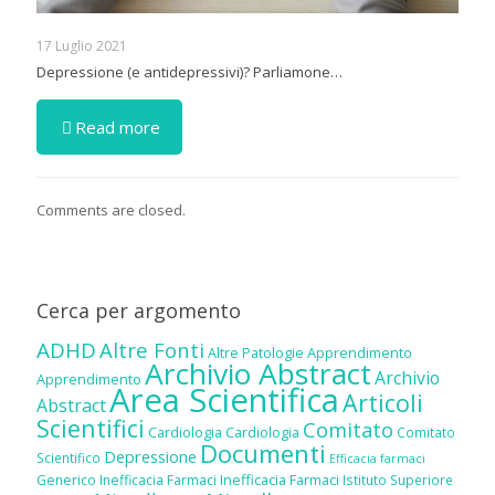
17 Luglio 2021
Depressione (e antidepressivi)? Parliamone…
Read more
Comments are closed.
Cerca per argomento
ADHD
Altre Fonti
Altre Patologie
Apprendimento
Archivio Abstract
Archivio
Apprendimento
Area Scientifica
Articoli
Abstract
Scientifici
Comitato
Cardiologia
Cardiologia
Comitato
Documenti
Depressione
Scientifico
Efficacia farmaci
Inefficacia Farmaci
Generico
Inefficacia Farmaci
Istituto Superiore