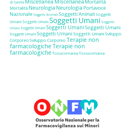
Miscellanea
Miscellanea
Mortalità
di Sanità
Neurologia
Neurologia
Portavoce
Mortalità
Nazionale
Soggetti Animali
Soggetti
Soggetti Animali
Soggetti Umani
Umani
Soggetti Umani
Soggetti
Soggetti Umani
Soggetti Umani
Soggetti Umani
Umani
Soggetti Umani
Soggetti Umani
Sviluppo
Soggetti Umani
Terapie non
Corporeo
Sviluppo Corporeo
farmacologiche
Terapie non
farmacologiche
Tossicomania
Tossicomania