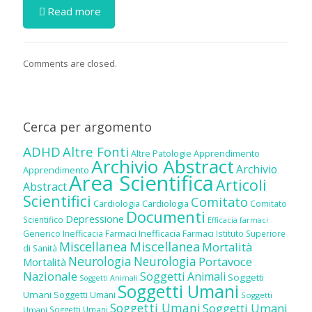
Read more
Comments are closed.
Cerca per argomento
ADHD
Altre Fonti
Altre Patologie
Apprendimento
Archivio Abstract
Archivio
Apprendimento
Area Scientifica
Articoli
Abstract
Scientifici
Comitato
Cardiologia
Cardiologia
Comitato
Documenti
Depressione
Scientifico
Efficacia farmaci
Inefficacia Farmaci
Generico
Inefficacia Farmaci
Istituto Superiore
Miscellanea
Miscellanea
Mortalità
di Sanità
Neurologia
Neurologia
Portavoce
Mortalità
Nazionale
Soggetti Animali
Soggetti
Soggetti Animali
Soggetti Umani
Umani
Soggetti Umani
Soggetti
Soggetti Umani
Soggetti Umani
Soggetti Umani
Umani