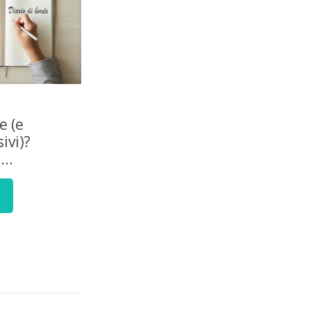
e (e
ivi)?
e…