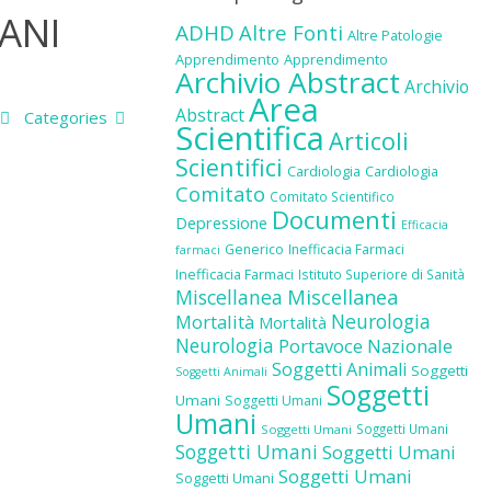
MANI
ADHD
Altre Fonti
Altre Patologie
Apprendimento
Apprendimento
Archivio Abstract
Archivio
Area
Abstract
Categories
Scientifica
Articoli
Scientifici
Cardiologia
Cardiologia
Comitato
Comitato Scientifico
Documenti
Depressione
Efficacia
Generico
Inefficacia Farmaci
farmaci
Inefficacia Farmaci
Istituto Superiore di Sanità
Miscellanea
Miscellanea
Neurologia
Mortalità
Mortalità
Neurologia
Portavoce Nazionale
Soggetti Animali
Soggetti
Soggetti Animali
Soggetti
Umani
Soggetti Umani
Umani
Soggetti Umani
Soggetti Umani
Soggetti Umani
Soggetti Umani
Soggetti Umani
Soggetti Umani