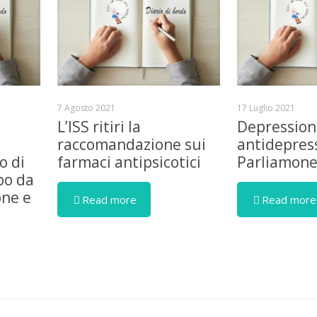
7 Agosto 2021
17 Luglio 2021
L’ISS ritiri la
Depression
raccomandazione sui
antidepress
o di
farmaci antipsicotici
Parliamon
bo da
one e
Read more
Read more