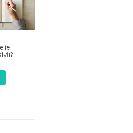
e (e
ivi)?
e…