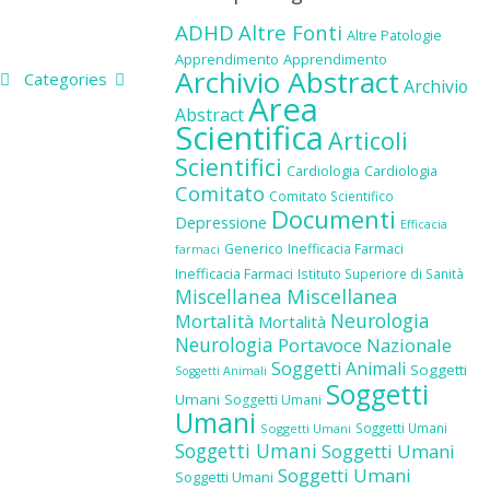
ADHD
Altre Fonti
Altre Patologie
Apprendimento
Apprendimento
Archivio Abstract
Categories
Archivio
Area
Abstract
Scientifica
Articoli
Scientifici
Cardiologia
Cardiologia
Comitato
Comitato Scientifico
Documenti
Depressione
Efficacia
Generico
Inefficacia Farmaci
farmaci
Inefficacia Farmaci
Istituto Superiore di Sanità
Miscellanea
Miscellanea
Neurologia
Mortalità
Mortalità
Neurologia
Portavoce Nazionale
Soggetti Animali
Soggetti
Soggetti Animali
Soggetti
Umani
Soggetti Umani
Umani
Soggetti Umani
Soggetti Umani
Soggetti Umani
Soggetti Umani
Soggetti Umani
Soggetti Umani