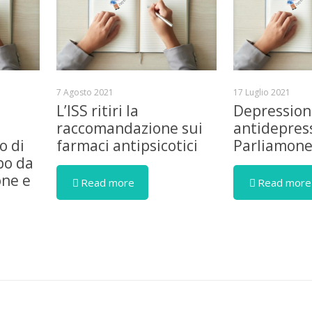
7 Agosto 2021
17 Luglio 2021
L’ISS ritiri la
Depression
raccomandazione sui
antidepress
o di
farmaci antipsicotici
Parliamon
bo da
one e
Read more
Read more