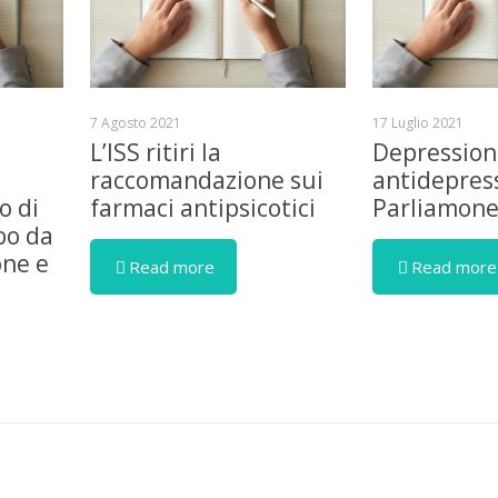
7 Agosto 2021
17 Luglio 2021
L’ISS ritiri la
Depression
raccomandazione sui
antidepress
o di
farmaci antipsicotici
Parliamon
bo da
one e
Read more
Read more