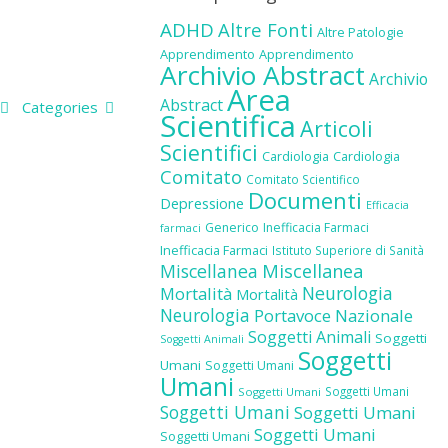
ADHD
Altre Fonti
Altre Patologie
Apprendimento
Apprendimento
Archivio Abstract
Archivio
Area
Abstract
Categories
Scientifica
Articoli
Scientifici
Cardiologia
Cardiologia
Comitato
Comitato Scientifico
Documenti
Depressione
Efficacia
Generico
Inefficacia Farmaci
farmaci
Inefficacia Farmaci
Istituto Superiore di Sanità
Miscellanea
Miscellanea
Neurologia
Mortalità
Mortalità
Neurologia
Portavoce Nazionale
Soggetti Animali
Soggetti
Soggetti Animali
Soggetti
Umani
Soggetti Umani
Umani
Soggetti Umani
Soggetti Umani
Soggetti Umani
Soggetti Umani
Soggetti Umani
Soggetti Umani