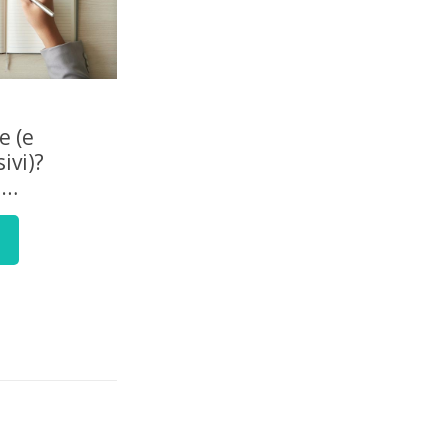
e (e
ivi)?
e…