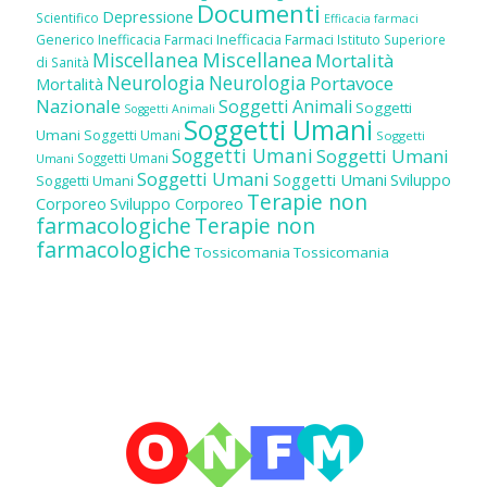
Documenti
Depressione
Scientifico
Efficacia farmaci
Inefficacia Farmaci
Generico
Inefficacia Farmaci
Istituto Superiore
Miscellanea
Miscellanea
Mortalità
di Sanità
Neurologia
Neurologia
Portavoce
Mortalità
Nazionale
Soggetti Animali
Soggetti
Soggetti Animali
Soggetti Umani
Umani
Soggetti Umani
Soggetti
Soggetti Umani
Soggetti Umani
Soggetti Umani
Umani
Soggetti Umani
Soggetti Umani
Sviluppo
Soggetti Umani
Terapie non
Corporeo
Sviluppo Corporeo
farmacologiche
Terapie non
farmacologiche
Tossicomania
Tossicomania