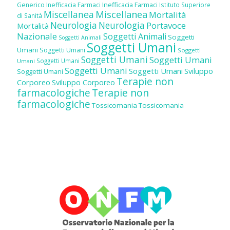
Inefficacia Farmaci
Generico
Inefficacia Farmaci
Istituto Superiore
Miscellanea
Miscellanea
Mortalità
di Sanità
Neurologia
Neurologia
Portavoce
Mortalità
Nazionale
Soggetti Animali
Soggetti
Soggetti Animali
Soggetti Umani
Umani
Soggetti Umani
Soggetti
Soggetti Umani
Soggetti Umani
Soggetti Umani
Umani
Soggetti Umani
Soggetti Umani
Sviluppo
Soggetti Umani
Terapie non
Corporeo
Sviluppo Corporeo
farmacologiche
Terapie non
farmacologiche
Tossicomania
Tossicomania