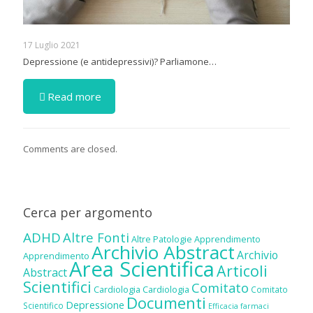
17 Luglio 2021
Depressione (e antidepressivi)? Parliamone…
Read more
Comments are closed.
Cerca per argomento
ADHD
Altre Fonti
Altre Patologie
Apprendimento
Archivio Abstract
Archivio
Apprendimento
Area Scientifica
Articoli
Abstract
Scientifici
Comitato
Cardiologia
Cardiologia
Comitato
Documenti
Depressione
Scientifico
Efficacia farmaci