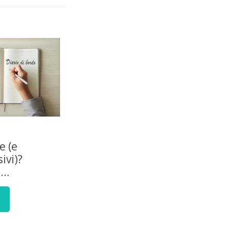
e (e
ivi)?
e…