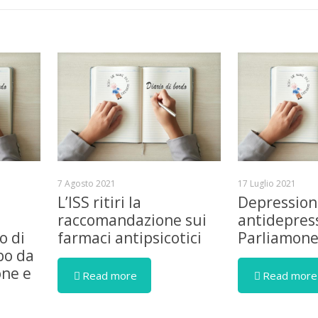
7 Agosto 2021
17 Luglio 2021
L’ISS ritiri la
Depression
raccomandazione sui
antidepress
o di
farmaci antipsicotici
Parliamon
bo da
one e
Read more
Read more