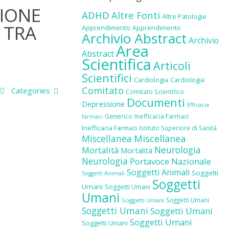
SIONE
ADHD
Altre Fonti
Altre Patologie
 TRA
Apprendimento
Apprendimento
Archivio Abstract
Archivio
Area
Abstract
Scientifica
Articoli
Scientifici
Cardiologia
Cardiologia
Comitato
Categories
Comitato Scientifico
Documenti
Depressione
Efficacia
Generico
Inefficacia Farmaci
farmaci
Inefficacia Farmaci
Istituto Superiore di Sanità
Miscellanea
Miscellanea
Neurologia
Mortalità
Mortalità
Neurologia
Portavoce Nazionale
Soggetti Animali
Soggetti
Soggetti Animali
Soggetti
Umani
Soggetti Umani
Umani
Soggetti Umani
Soggetti Umani
Soggetti Umani
Soggetti Umani
Soggetti Umani
Soggetti Umani