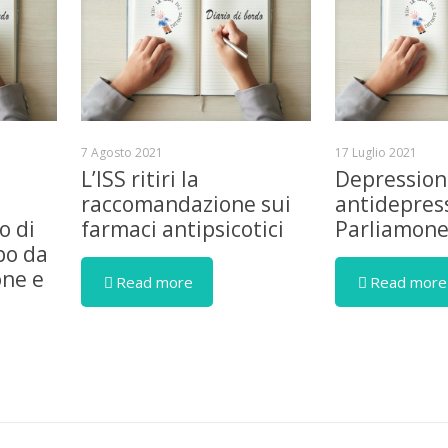
7 Agosto 2021
17 Luglio 2021
L’ISS ritiri la
Depression
raccomandazione sui
antidepress
o di
farmaci antipsicotici
Parliamon
bo da
one e
Read more
Read more