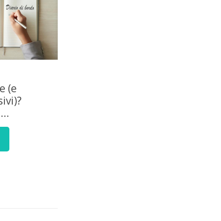
e (e
ivi)?
e…