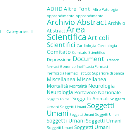
ADHD
Altre Fonti
Altre Patologie
Apprendimento
Apprendimento
Archivio Abstract
Archivio
Area
Abstract
Categories
Scientifica
Articoli
Scientifici
Cardiologia
Cardiologia
Comitato
Comitato Scientifico
Documenti
Depressione
Efficacia
Generico
Inefficacia Farmaci
farmaci
Inefficacia Farmaci
Istituto Superiore di Sanità
Miscellanea
Miscellanea
Neurologia
Mortalità
Mortalità
Neurologia
Portavoce Nazionale
Soggetti Animali
Soggetti
Soggetti Animali
Soggetti
Umani
Soggetti Umani
Umani
Soggetti Umani
Soggetti Umani
Soggetti Umani
Soggetti Umani
Soggetti Umani
Soggetti Umani