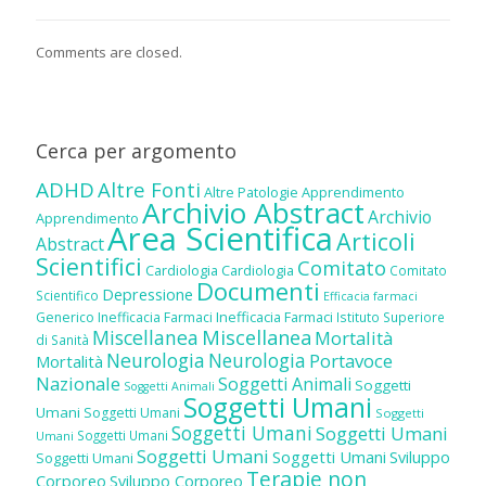
Comments are closed.
Cerca per argomento
ADHD
Altre Fonti
Altre Patologie
Apprendimento
Archivio Abstract
Archivio
Apprendimento
Area Scientifica
Articoli
Abstract
Scientifici
Comitato
Cardiologia
Cardiologia
Comitato
Documenti
Depressione
Scientifico
Efficacia farmaci
Inefficacia Farmaci
Generico
Inefficacia Farmaci
Istituto Superiore
Miscellanea
Miscellanea
Mortalità
di Sanità
Neurologia
Neurologia
Portavoce
Mortalità
Nazionale
Soggetti Animali
Soggetti
Soggetti Animali
Soggetti Umani
Umani
Soggetti Umani
Soggetti
Soggetti Umani
Soggetti Umani
Soggetti Umani
Umani
Soggetti Umani
Soggetti Umani
Sviluppo
Soggetti Umani
Terapie non
Corporeo
Sviluppo Corporeo