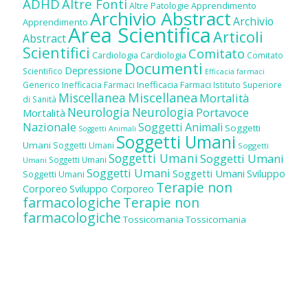
ADHD
Altre Fonti
Altre Patologie
Apprendimento
Archivio Abstract
Archivio
Apprendimento
Area Scientifica
Articoli
Abstract
Scientifici
Comitato
Cardiologia
Cardiologia
Comitato
Documenti
Depressione
Scientifico
Efficacia farmaci
Inefficacia Farmaci
Generico
Inefficacia Farmaci
Istituto Superiore
Miscellanea
Miscellanea
Mortalità
di Sanità
Neurologia
Neurologia
Portavoce
Mortalità
Nazionale
Soggetti Animali
Soggetti
Soggetti Animali
Soggetti Umani
Umani
Soggetti Umani
Soggetti
Soggetti Umani
Soggetti Umani
Soggetti Umani
Umani
Soggetti Umani
Soggetti Umani
Sviluppo
Soggetti Umani
Terapie non
Corporeo
Sviluppo Corporeo
farmacologiche
Terapie non
farmacologiche
Tossicomania
Tossicomania