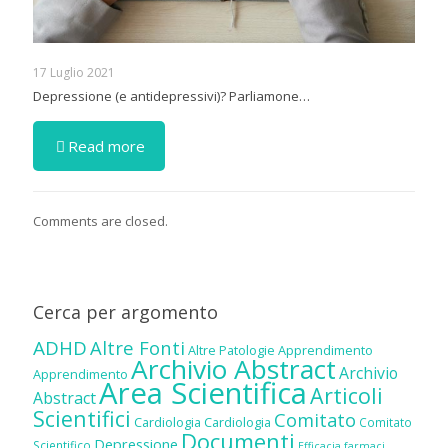
17 Luglio 2021
Depressione (e antidepressivi)? Parliamone…
Read more
Comments are closed.
Cerca per argomento
ADHD
Altre Fonti
Altre Patologie
Apprendimento
Archivio Abstract
Archivio
Apprendimento
Area Scientifica
Articoli
Abstract
Scientifici
Comitato
Cardiologia
Cardiologia
Comitato
Documenti
Depressione
Scientifico
Efficacia farmaci