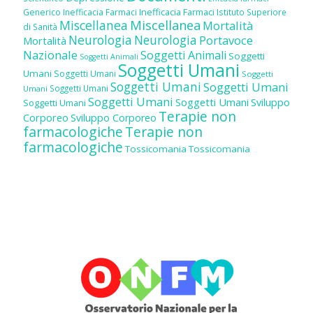
Inefficacia Farmaci
Generico
Inefficacia Farmaci
Istituto Superiore
Miscellanea
Miscellanea
Mortalità
di Sanità
Neurologia
Neurologia
Portavoce
Mortalità
Nazionale
Soggetti Animali
Soggetti
Soggetti Animali
Soggetti Umani
Umani
Soggetti Umani
Soggetti
Soggetti Umani
Soggetti Umani
Soggetti Umani
Umani
Soggetti Umani
Soggetti Umani
Sviluppo
Soggetti Umani
Terapie non
Corporeo
Sviluppo Corporeo
farmacologiche
Terapie non
farmacologiche
Tossicomania
Tossicomania