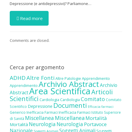
Depressione (e antidepressivi)? Parliamone…
Read more
Comments are closed.
Cerca per argomento
ADHD
Altre Fonti
Altre Patologie
Apprendimento
Archivio Abstract
Archivio
Apprendimento
Area Scientifica
Articoli
Abstract
Scientifici
Comitato
Cardiologia
Cardiologia
Comitato
Documenti
Depressione
Scientifico
Efficacia farmaci
Inefficacia Farmaci
Generico
Inefficacia Farmaci
Istituto Superiore
Miscellanea
Miscellanea
Mortalità
di Sanità
Neurologia
Neurologia
Portavoce
Mortalità
Nazionale
Soggetti Animali
Soggetti
Soggetti Animali