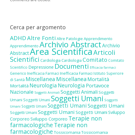
Cerca per argomento
ADHD
Altre Fonti
Altre Patologie
Apprendimento
Archivio Abstract
Archivio
Apprendimento
Area Scientifica
Articoli
Abstract
Scientifici
Comitato
Cardiologia
Cardiologia
Comitato
Documenti
Depressione
Scientifico
Efficacia farmaci
Inefficacia Farmaci
Generico
Inefficacia Farmaci
Istituto Superiore
Miscellanea
Miscellanea
Mortalità
di Sanità
Neurologia
Neurologia
Portavoce
Mortalità
Nazionale
Soggetti Animali
Soggetti
Soggetti Animali
Soggetti Umani
Umani
Soggetti Umani
Soggetti
Soggetti Umani
Soggetti Umani
Soggetti Umani
Umani
Soggetti Umani
Soggetti Umani
Sviluppo
Soggetti Umani
Terapie non
Corporeo
Sviluppo Corporeo
farmacologiche
Terapie non
farmacologiche
Tossicomania
Tossicomania