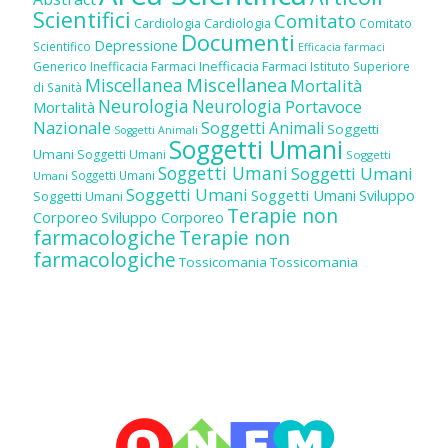
Scientifici
Comitato
Cardiologia
Cardiologia
Comitato
Documenti
Depressione
Scientifico
Efficacia farmaci
Inefficacia Farmaci
Generico
Inefficacia Farmaci
Istituto Superiore
Miscellanea
Miscellanea
Mortalità
di Sanità
Neurologia
Neurologia
Portavoce
Mortalità
Nazionale
Soggetti Animali
Soggetti
Soggetti Animali
Soggetti Umani
Umani
Soggetti Umani
Soggetti
Soggetti Umani
Soggetti Umani
Soggetti Umani
Umani
Soggetti Umani
Soggetti Umani
Sviluppo
Soggetti Umani
Terapie non
Corporeo
Sviluppo Corporeo
farmacologiche
Terapie non
farmacologiche
Tossicomania
Tossicomania