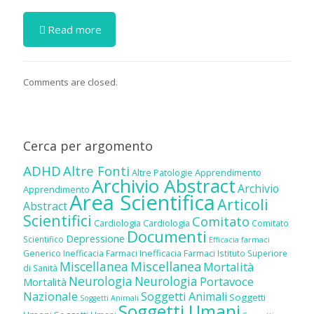
Read more
Comments are closed.
Cerca per argomento
ADHD
Altre Fonti
Altre Patologie
Apprendimento
Archivio Abstract
Archivio
Apprendimento
Area Scientifica
Articoli
Abstract
Scientifici
Comitato
Cardiologia
Cardiologia
Comitato
Documenti
Depressione
Scientifico
Efficacia farmaci
Inefficacia Farmaci
Generico
Inefficacia Farmaci
Istituto Superiore
Miscellanea
Miscellanea
Mortalità
di Sanità
Neurologia
Neurologia
Portavoce
Mortalità
Nazionale
Soggetti Animali
Soggetti
Soggetti Animali
Soggetti Umani