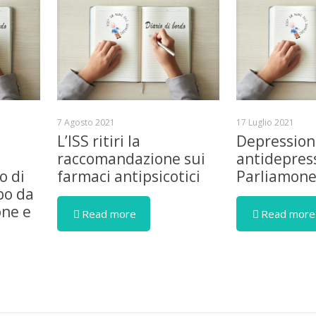
7 Agosto 2021
17 Luglio 2021
L’ISS ritiri la
Depression
raccomandazione sui
antidepress
o di
farmaci antipsicotici
Parliamon
bo da
one e
Read more
Read more