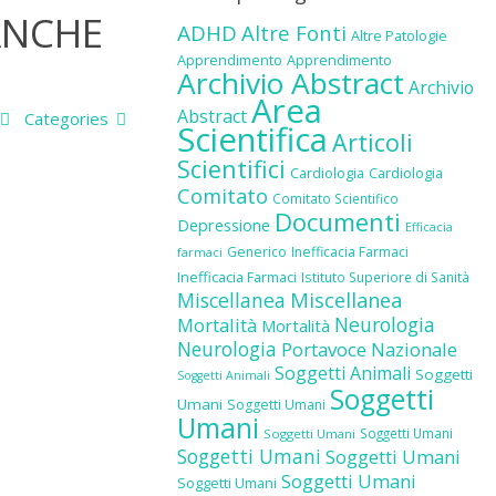
 ANCHE
ADHD
Altre Fonti
Altre Patologie
Apprendimento
Apprendimento
Archivio Abstract
Archivio
Area
Abstract
Categories
Scientifica
Articoli
Scientifici
Cardiologia
Cardiologia
Comitato
Comitato Scientifico
Documenti
Depressione
Efficacia
Generico
Inefficacia Farmaci
farmaci
Inefficacia Farmaci
Istituto Superiore di Sanità
Miscellanea
Miscellanea
Neurologia
Mortalità
Mortalità
Neurologia
Portavoce Nazionale
Soggetti Animali
Soggetti
Soggetti Animali
Soggetti
Umani
Soggetti Umani
Umani
Soggetti Umani
Soggetti Umani
Soggetti Umani
Soggetti Umani
Soggetti Umani
Soggetti Umani