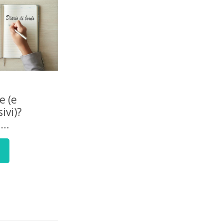
e (e
ivi)?
e…